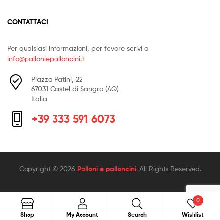
CONTATTACI
Per qualsiasi informazioni, per favore scrivi a
info@palloniepalloncini.it
Piazza Patini, 22
67031 Castel di Sangro (AQ)
Italia
+39 333 591 6073
Copyright © 2026
Palloni e palloncini
. All Rights Reserved.
0
Search
Search
Shop
My Account
Search
Wishlist
for: