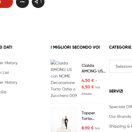
t
1
EI DATI
I MIGLIORI SECONDO VOI
CATEGORIE
er History
Cialda
AMONG US
 List
con NOME
4,50
€
-
Decorazione
er History
6,50
€
Torta Ostia
Iva
SERVIZI
list
o Zucchero
inclusa
009
Speciais Off
Topper
Our Brands
Torta
Matrimonio
Shipping & 
8,90
€
Iva
Sposa