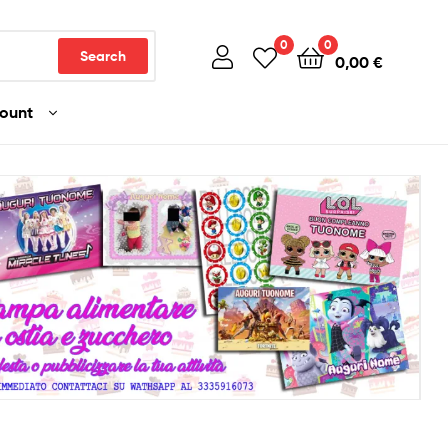
0
0
Search
0,00
€
count