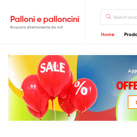
Palloni e palloncini
Acquista direttamente da noi!
Home
Prodo
App
OFFE