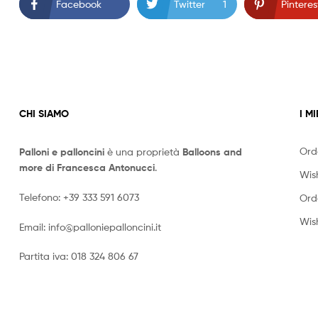
Facebook
Twitter
1
Pinteres
CHI SIAMO
I MI
Ord
Palloni e palloncini
è una proprietà
Balloons and
more di Francesca Antonucci
.
Wish
Telefono:
+39 333 591 6073
Ord
Wish
Email:
info@palloniepalloncini.it
Partita iva: 018 324 806 67