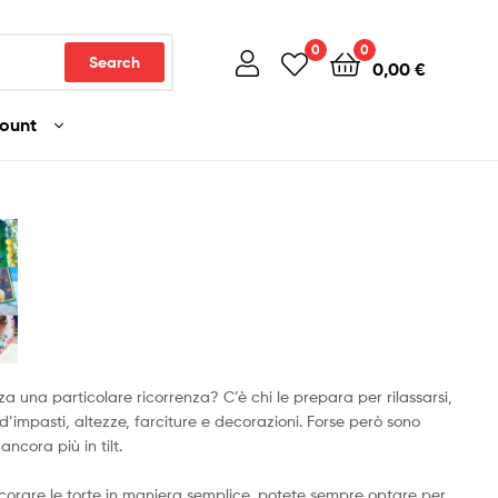
0
0
Search
0,00
€
count
za una particolare ricorrenza? C’è chi le prepara per rilassarsi,
d’impasti, altezze, farciture e decorazioni. Forse però sono
ncora più in tilt.
decorare le torte in maniera semplice, potete sempre optare per