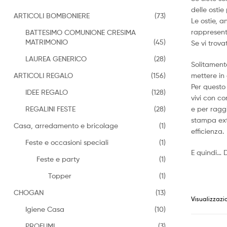
delle ostie 
ARTICOLI BOMBONIERE
(73)
Le ostie, a
rappresenta
BATTESIMO COMUNIONE CRESIMA
MATRIMONIO
(45)
Se vi trova
LAUREA GENERICO
(28)
Solitamente
ARTICOLI REGALO
(156)
mettere in 
Per questo 
IDEE REGALO
(128)
vivi con con
REGALINI FESTE
(28)
e per raggi
stampa extr
Casa, arredamento e bricolage
(1)
efficienza.
Feste e occasioni speciali
(1)
E quindi… D
Feste e party
(1)
Topper
(1)
CHOGAN
(13)
Visualizzazio
Igiene Casa
(10)
PROFUMI
(3)