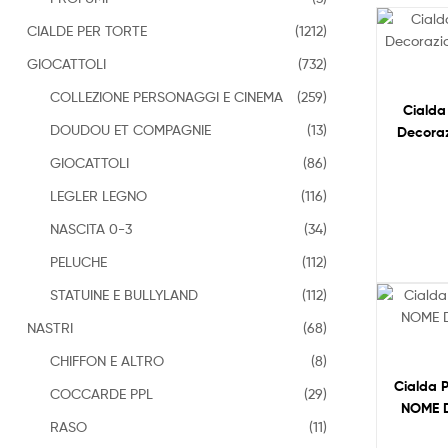
CIALDE PER TORTE
(1212)
GIOCATTOLI
(732)
COLLEZIONE PERSONAGGI E CINEMA
(259)
Ciald
DOUDOU ET COMPAGNIE
(13)
Decoraz
GIOCATTOLI
(86)
LEGLER LEGNO
(116)
NASCITA 0-3
(34)
PELUCHE
(112)
STATUINE E BULLYLAND
(112)
NASTRI
(68)
CHIFFON E ALTRO
(8)
Cialda 
COCCARDE PPL
(29)
NOME D
RASO
(11)