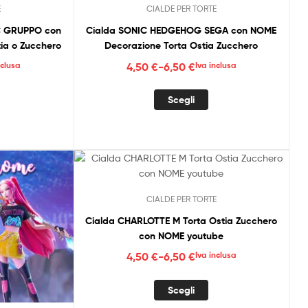
E
CIALDE PER TORTE
ossono
possono
ssere
essere
C GRUPPO con
Cialda SONIC HEDGEHOG SEGA con NOME
celte
scelte
ia o Zucchero
Decorazione Torta Ostia Zucchero
ella
nella
Fascia
nclusa
4,50
€
-
6,50
€
Iva inclusa
agina
pagina
di
el
del
uesto
Questo
:
prezzo:
Scegli
rodotto
prodotto
rodotto
prodotto
da
a
ha
4,50 €
iù
più
a
arianti.
varianti.
6,50 €
e
Le
pzioni
opzioni
CIALDE PER TORTE
ossono
possono
ssere
essere
Cialda CHARLOTTE M Torta Ostia Zucchero
celte
scelte
con NOME youtube
ella
nella
Fascia
4,50
€
-
6,50
€
Iva inclusa
agina
pagina
di
el
del
Questo
prezzo:
Scegli
rodotto
prodotto
prodotto
da