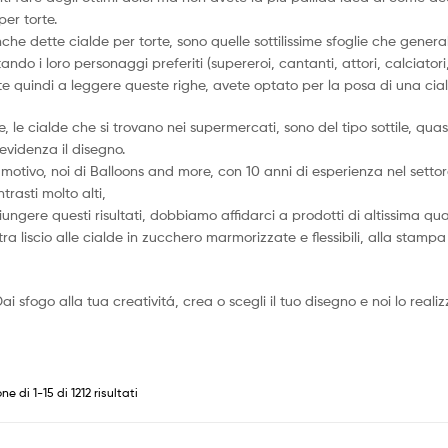
per torte.
nche dette cialde per torte, sono quelle sottilissime sfoglie che gener
ndo i loro personaggi preferiti (supereroi, cantanti, attori, calciator
te quindi a leggere queste righe, avete optato per la posa di una cial
, le cialde che si trovano nei supermercati, sono del tipo sottile, quas
evidenza il disegno.
motivo, noi di Balloons and more, con 10 anni di esperienza nel settore
trasti molto alti,
ungere questi risultati, dobbiamo affidarci a prodotti di altissima qu
a liscio alle cialde in zucchero marmorizzate e flessibili, alla stampa
ai sfogo alla tua creativitá, crea o scegli il tuo disegno e noi lo reali
Popolarità
ne di 1-15 di 1212 risultati