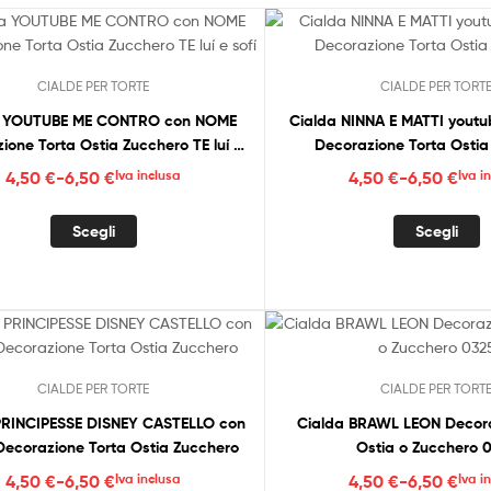
CIALDE PER TORTE
CIALDE PER TORT
a YOUTUBE ME CONTRO con NOME
Cialda NINNA E MATTI yout
ione Torta Ostia Zucchero TE luí e
Decorazione Torta Ostia
sofí
Fascia
Fascia
4,50
€
-
6,50
€
Iva inclusa
4,50
€
-
6,50
€
Iva i
di
di
Questo
Q
prezzo:
prezzo
Scegli
Scegli
prodotto
p
da
da
ha
h
4,50 €
4,50 €
più
p
a
a
varianti.
v
6,50 €
6,50 €
Le
L
opzioni
o
CIALDE PER TORTE
CIALDE PER TORT
possono
p
essere
e
PRINCIPESSE DISNEY CASTELLO con
Cialda BRAWL LEON Decora
scelte
s
ecorazione Torta Ostia Zucchero
Ostia o Zucchero 
nella
n
Fascia
Fascia
4,50
€
-
6,50
€
Iva inclusa
4,50
€
-
6,50
€
Iva i
pagina
p