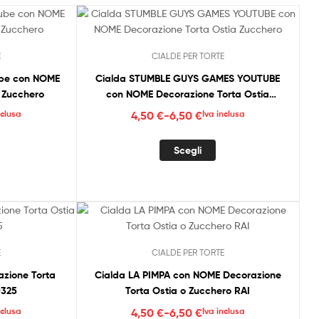
E
CIALDE PER TORTE
ube con NOME
Cialda STUMBLE GUYS GAMES YOUTUBE
 Zucchero
con NOME Decorazione Torta Ostia
Zucchero
Fascia
nclusa
4,50
€
-
6,50
€
Iva inclusa
di
uesto
Questo
:
prezzo:
Scegli
rodotto
prodotto
da
a
ha
4,50 €
iù
più
a
arianti.
varianti.
6,50 €
e
Le
pzioni
opzioni
E
CIALDE PER TORTE
ossono
possono
ssere
essere
zione Torta
Cialda LA PIMPA con NOME Decorazione
celte
scelte
0325
Torta Ostia o Zucchero RAI
ella
nella
Fascia
nclusa
4,50
€
-
6,50
€
Iva inclusa
agina
pagina