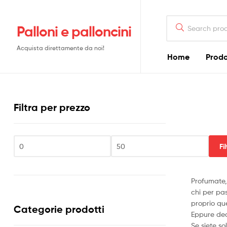
Search
Palloni e palloncini
for:
Acquista direttamente da noi!
Home
Prodo
Filtra per prezzo
Fi
Prezzo
Prezzo
Min
Max
Profumate, 
chi per pas
proprio que
Categorie prodotti
Eppure dec
Se siete so