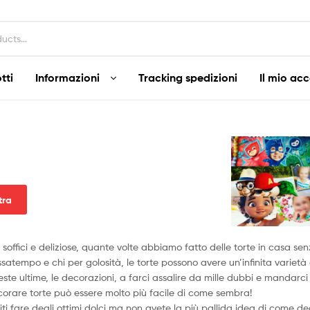
tti
Informazioni
Tracking spedizioni
Il mio ac
ltra
soffici e deliziose, quante volte abbiamo fatto delle torte in casa sen
satempo e chi per golosità, le torte possono avere un’infinita varietà 
ste ultime, le decorazioni, a farci assalire da mille dubbi e mandarci a
orare torte può essere molto più facile di come sembra!
liti fare degli ottimi dolci ma non avete la più pallida idea di come 