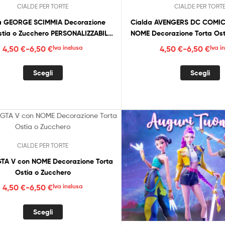
CIALDE PER TORTE
CIALDE PER TORT
essere
p
scelte
e
a GEORGE SCIMMIA Decorazione
Cialda AVENGERS DC COMI
nella
s
stia o Zucchero PERSONALIZZABILE
NOME Decorazione Torta Ost
pagina
n
Foto
Fascia
Fascia
4,50
€
-
6,50
€
Iva inclusa
4,50
€
-
6,50
€
Iva i
del
p
di
di
prodotto
d
Questo
Q
prezzo:
prezzo
Scegli
Scegli
p
prodotto
p
da
da
ha
h
4,50 €
4,50 €
più
p
a
a
varianti.
v
6,50 €
6,50 €
Le
L
opzioni
o
CIALDE PER TORTE
possono
p
essere
e
GTA V con NOME Decorazione Torta
scelte
s
Ostia o Zucchero
nella
n
Fascia
4,50
€
-
6,50
€
Iva inclusa
pagina
p
di
del
d
Questo
prezzo:
Scegli
prodotto
p
prodotto
da