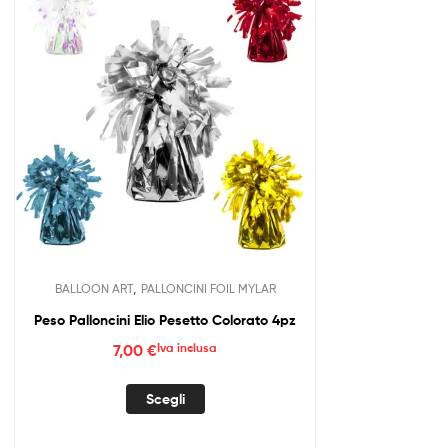
,
BALLOON ART
PALLONCINI FOIL MYLAR
Peso Palloncini Elio Pesetto Colorato 4pz
7,00
€
Iva inclusa
Questo
Scegli
prodotto
ha