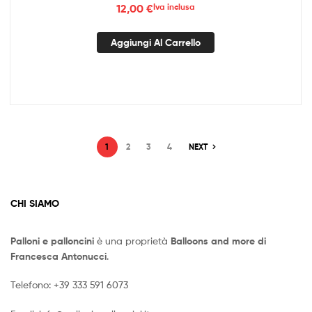
12,00
€
Iva inclusa
Aggiungi Al Carrello
1
2
3
4
NEXT
CHI SIAMO
Palloni e palloncini
è una proprietà
Balloons and more di
Francesca Antonucci
.
Telefono:
+39 333 591 6073