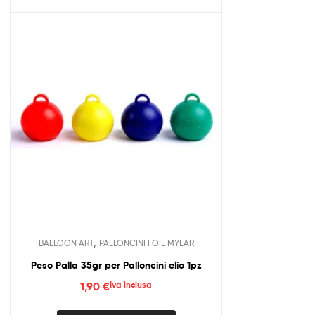
più
varianti.
Le
opzioni
possono
essere
scelte
nella
pagina
del
prodotto
,
BALLOON ART
PALLONCINI FOIL MYLAR
Peso Palla 35gr per Palloncini elio 1pz
1,90
€
Iva inclusa