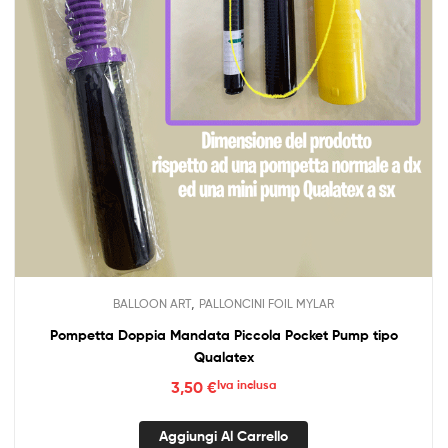
pagina
del
prodotto
,
BALLOON ART
PALLONCINI FOIL MYLAR
Pompetta Doppia Mandata Piccola Pocket Pump tipo
Qualatex
3,50
€
Iva inclusa
Aggiungi Al Carrello