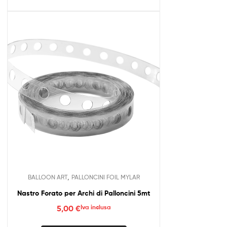
più
varianti.
Le
opzioni
possono
essere
scelte
nella
pagina
del
prodotto
,
BALLOON ART
PALLONCINI FOIL MYLAR
Nastro Forato per Archi di Palloncini 5mt
5,00
€
Iva inclusa