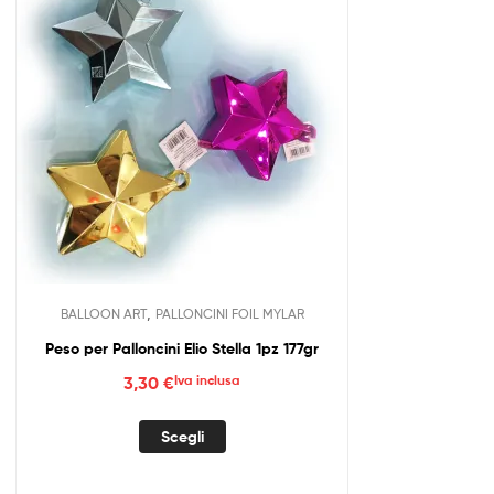
,
BALLOON ART
PALLONCINI FOIL MYLAR
Peso per Palloncini Elio Stella 1pz 177gr
3,30
€
Iva inclusa
Questo
Scegli
prodotto
ha