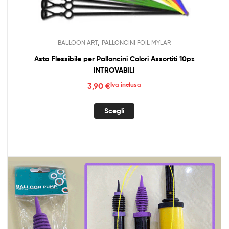
,
BALLOON ART
PALLONCINI FOIL MYLAR
Asta Flessibile per Palloncini Colori Assortiti 10pz
INTROVABILI
3,90
€
Iva inclusa
Questo
Scegli
prodotto
ha
più
varianti.
Le
opzioni
possono
essere
scelte
nella