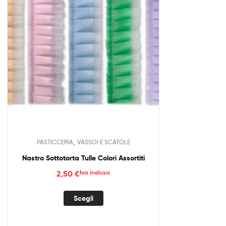
possono
essere
scelte
nella
pagina
del
prodotto
,
PASTICCERIA
VASSOI E SCATOLE
Nastro Sottotorta Tulle Colori Assortiti
2,50
€
Iva inclusa
Questo
Scegli
prodotto
ha