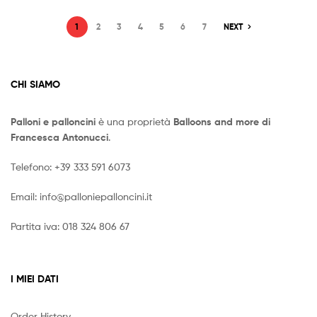
1
2
3
4
5
6
7
NEXT
CHI SIAMO
Palloni e palloncini
è una proprietà
Balloons and more di
Francesca Antonucci
.
Telefono:
+39 333 591 6073
Email:
info@palloniepalloncini.it
Partita iva: 018 324 806 67
I MIEI DATI
Order History