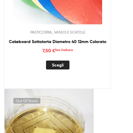
,
PASTICCERIA
VASSOI E SCATOLE
Cakeboard Sottotorta Diametro 40 12mm Colorato
7,50
€
Iva inclusa
Questo
Scegli
prodotto
ha
più
varianti.
Le
Out Of Stock
opzioni
possono
essere
scelte
nella