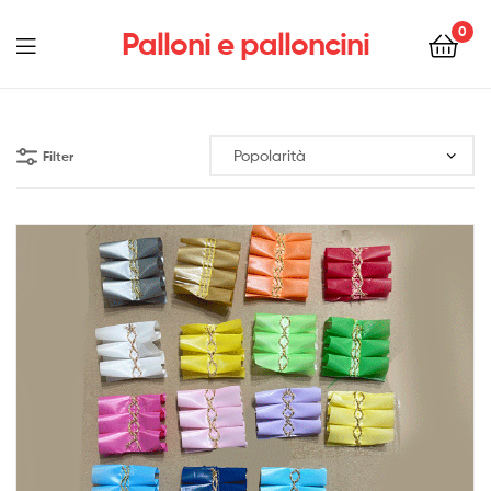
0
Palloni e palloncini
Menu
Filter