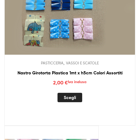
,
PASTICCERIA
VASSOI E SCATOLE
Nastro Girotorta Plastica 1mt x h5cm Colori Assortiti
2,00
€
Iva inclusa
Questo
Scegli
prodotto
ha
più
varianti.
Le
opzioni