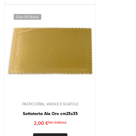
più
varianti.
Le
Out Of Stock
opzioni
possono
essere
scelte
nella
pagina
del
prodotto
,
PASTICCERIA
VASSOI E SCATOLE
Sottotorta Ala Oro cm25x35
2,00
€
Iva inclusa