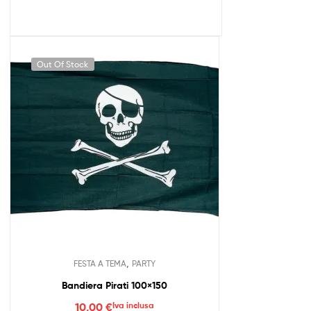
Out Of Stock
,
FESTA A TEMA
PARTY
Bandiera Pirati 100×150
10,00
€
Iva inclusa