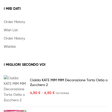
I MIEI DATI
Order History
Wish List
Order History
Wishlist
I MIGLIORI SECONDO VOI
Cialda KATE MIM MIM Decorazione Torta Ostia o
Zucchero 2
Fascia
4,50
€
-
6,50
€
Iva inclusa
di
prezzo:
da