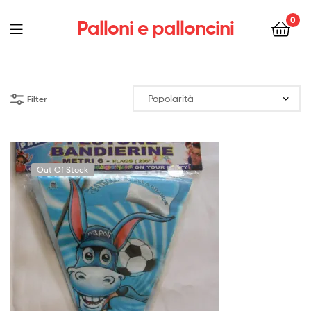
0
Palloni e palloncini
Menu
Filter
Out Of Stock