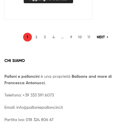
1
2
3
4
…
9
10
11
NEXT
CHI SIAMO
Palloni e palloncini
è una proprietà
Balloons and more di
Francesca Antonucci
.
Telefono:
+39 333 591 6073
Email:
info@palloniepalloncini.it
Partita iva: 018 324 806 67