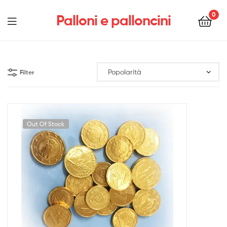
0
Palloni e palloncini
Menu
Filter
Out Of Stock