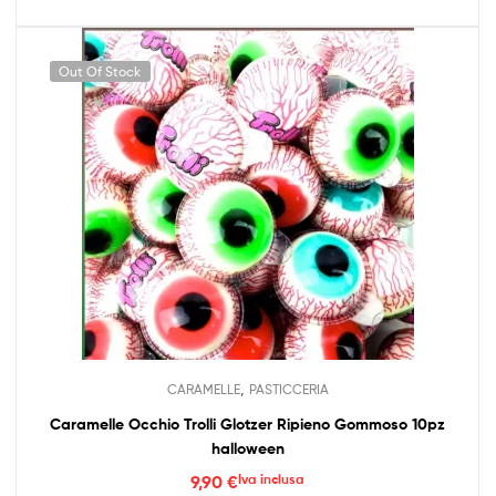
Out Of Stock
,
CARAMELLE
PASTICCERIA
Caramelle Occhio Trolli Glotzer Ripieno Gommoso 10pz
halloween
9,90
€
Iva inclusa