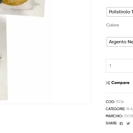
Polistirolo 
Colore
Argento N
Polistirolo
18
Anni
Oro
Compare
Nero
Argento
Decorazione
COD:
11534
Compleanno
CATEGORIE:
18 
1pz
MARCHIO:
P2CR
quantità
Face
T
SHARE: