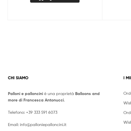
CHI SIAMO
I MI
Ord
Palloni e palloncini
è una proprietà
Balloons and
more di Francesca Antonucci
.
Wish
Telefono:
+39 333 591 6073
Ord
Wish
Email:
info@palloniepalloncini.it