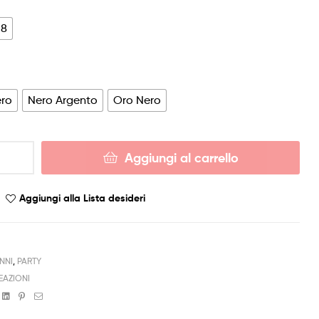
18
ero
Nero Argento
Oro Nero
Aggiungi al carrello
Aggiungi alla Lista desideri
ANNI
,
PARTY
EAZIONI
book
witter
Linkedin
Pinterest
Email