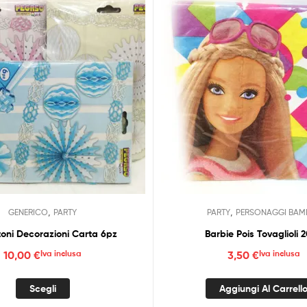
,
,
GENERICO
PARTY
PARTY
PERSONAGGI BAMB
toni Decorazioni Carta 6pz
Barbie Pois Tovaglioli 
10,00
€
Iva inclusa
3,50
€
Iva inclusa
Questo
Scegli
Aggiungi Al Carrell
prodotto