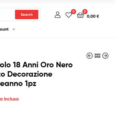
0
0
Search
0,00
€
count
irolo 18 Anni Oro Nero
to Decorazione
eanno 1pz
8,90
11,90
€
€
Iva inclusa
Iva inclusa
va inclusa