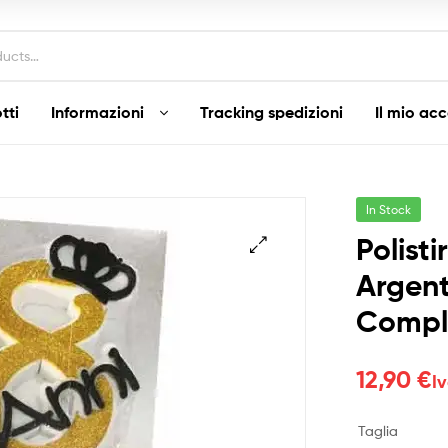
tti
Informazioni
Tracking spedizioni
Il mio ac
In Stock
Polist
Argen
Compl
12,90
€
I
Taglia