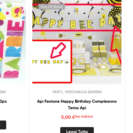
Out Of Stock
,
INI
PARTY
PERSONAGGI BAMBINI
20pz
Api Festone Happy Birthday Compleanno
Tema Api
5,00
€
Iva inclusa
o
Leggi Tutto