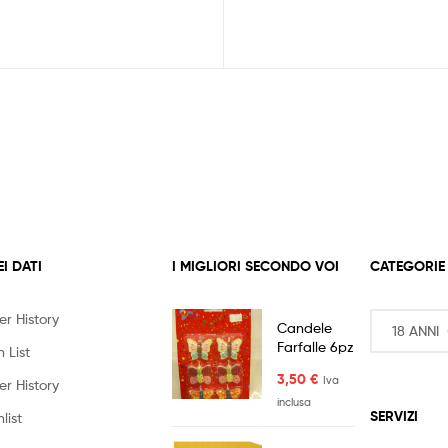
ha
più
varianti.
Le
opzioni
possono
essere
scelte
nella
pagina
del
prodotto
EI DATI
I MIGLIORI SECONDO VOI
CATEGORIE
er History
Candele
Farfalle 6pz
 List
3,50
€
Iva
er History
inclusa
SERVIZI
list