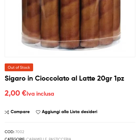
Out of Stock
Sigaro in Cioccolato al Latte 20gr 1pz
2,00
€
Iva inclusa
Compare
Aggiungi alla Lista desideri
COD:
7002
CATEGORIE:
CARAMELLE
,
PASTICCERIA