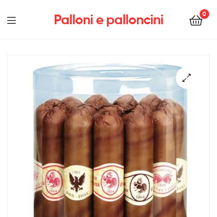
0
Palloni e palloncini
Menu