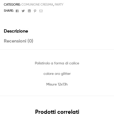
Glitter
CATEGORIE:
COMUNIONE CRESIMA
,
PARTY
quantità
Facebook
Twitter
Linkedin
Pinterest
Email
SHARE:
Descrizione
Recensioni (0)
Polistirolo a forma di calice
colore oro glitter
Misure 12x13h
Prodotti correlati