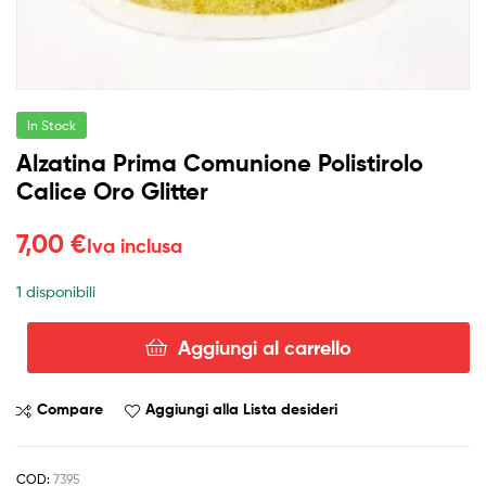
In Stock
Alzatina Prima Comunione Polistirolo
Calice Oro Glitter
7,00
€
Iva inclusa
1 disponibili
Aggiungi al carrello
Alzatina
Prima
Comunione
Compare
Aggiungi alla Lista desideri
Polistirolo
Calice
Oro
COD:
7395