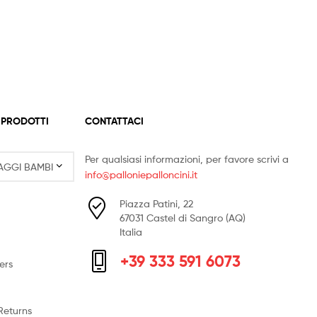
Le
opzioni
possono
essere
scelte
nella
pagina
del
 PRODOTTI
CONTATTACI
prodotto
Per qualsiasi informazioni, per favore scrivi a
info@palloniepalloncini.it
Piazza Patini, 22
67031 Castel di Sangro (AQ)
Italia
+39 333 591 6073
ers
Returns