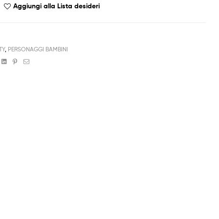
Aggiungi alla Lista desideri
TY
,
PERSONAGGI BAMBINI
book
witter
Linkedin
Pinterest
Email