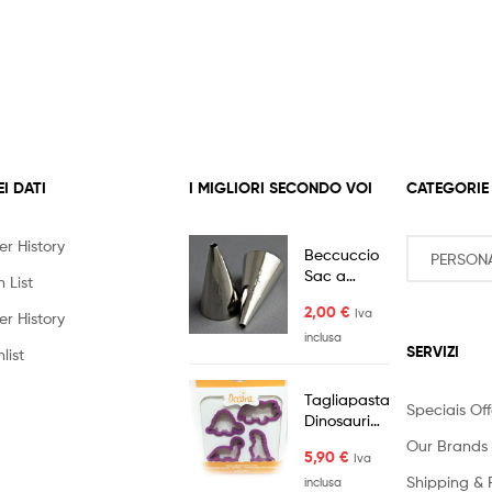
EI DATI
I MIGLIORI SECONDO VOI
CATEGORIE
er History
Beccuccio
Sac a
 List
Poche Foro
2,00
€
Iva
3mm
er History
inclusa
SERVIZI
list
Tagliapasta
Speciais Off
Dinosauri
Kit 4pz
Our Brands
5,90
€
Iva
Plastica
Shipping & 
Decora
inclusa