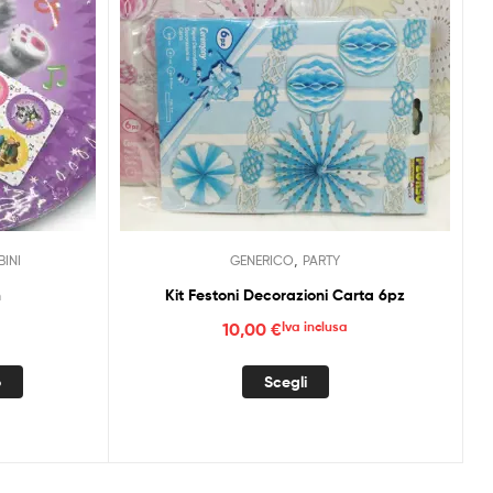
,
INI
GENERICO
PARTY
m
Kit Festoni Decorazioni Carta 6pz
10,00
€
Iva inclusa
Questo
o
Scegli
prodotto
ha
più
varianti.