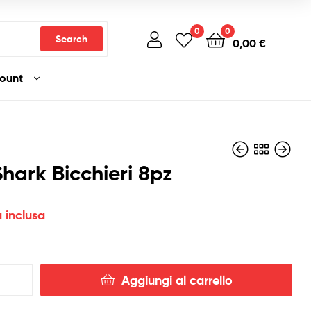
0
0
Search
0,00
€
count
hark Bicchieri 8pz
a inclusa
5,00
6,90
€
€
Iva inclusa
Iva inclusa
Aggiungi al carrello