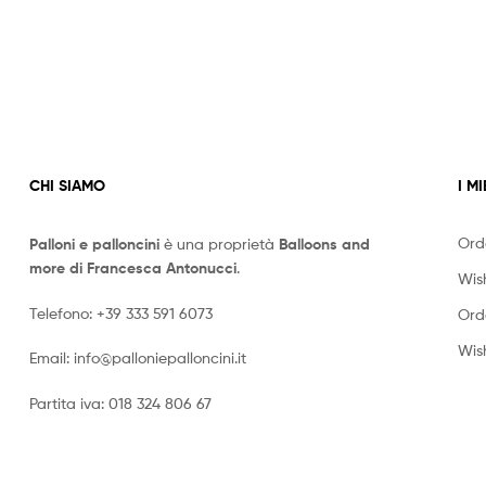
CHI SIAMO
I MI
Ord
Palloni e palloncini
è una proprietà
Balloons and
more di Francesca Antonucci
.
Wish
Telefono:
+39 333 591 6073
Ord
Wish
Email:
info@palloniepalloncini.it
Partita iva: 018 324 806 67