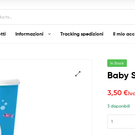
tti
Informazioni
Tracking spedizioni
Il mio ac
In Stock
Baby S
3,50
€
Iv
3 disponibili
Baby
Shark
Bicchieri