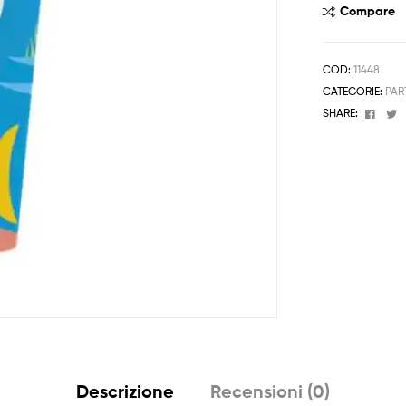
8pz
Compare
quantità
COD:
11448
CATEGORIE:
PAR
Face
T
SHARE:
Descrizione
Recensioni (0)