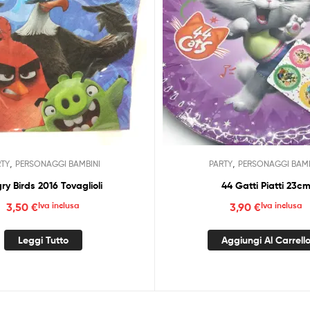
,
,
RTY
PERSONAGGI BAMBINI
PARTY
PERSONAGGI BAMB
ry Birds 2016 Tovaglioli
44 Gatti Piatti 23c
3,50
€
Iva inclusa
3,90
€
Iva inclusa
Leggi Tutto
Aggiungi Al Carrell