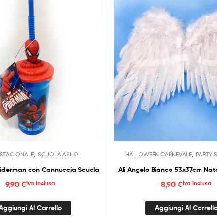
,
,
 STAGIONALE
SCUOLA ASILO
HALLOWEEN CARNEVALE
PARTY 
piderman con Cannuccia Scuola
Ali Angelo Bianco 53x37cm Na
9,90
€
Iva inclusa
8,90
€
Iva inclusa
Aggiungi Al Carrello
Aggiungi Al Carrell