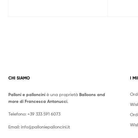
CHI SIAMO
I MI
Ord
Palloni e palloncini
è una proprietà
Balloons and
more di Francesca Antonucci
.
Wish
Telefono:
+39 333 591 6073
Ord
Wish
Email:
info@palloniepalloncini.it