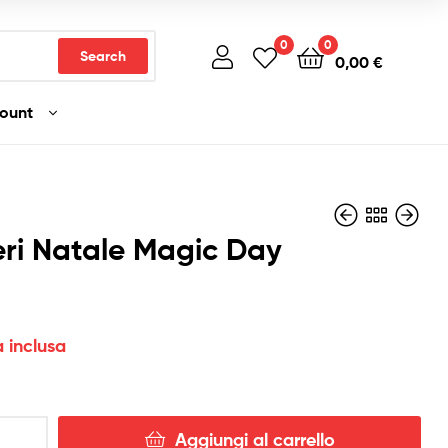
0
0
Search
0,00
€
count
eri Natale Magic Day
3,50
6,50
€
€
Iva inclusa
Iva inclusa
a inclusa
Aggiungi al carrello