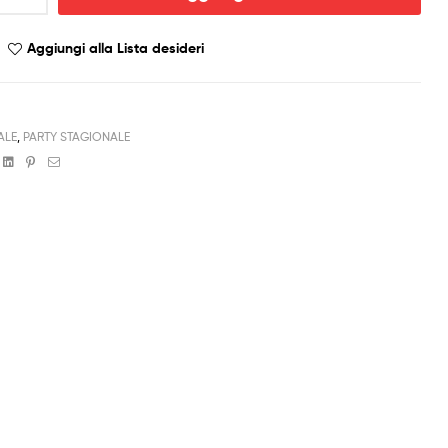
Aggiungi alla Lista desideri
ALE
,
PARTY STAGIONALE
book
witter
Linkedin
Pinterest
Email