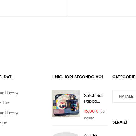
EI DATI
I MIGLIORI SECONDO VOI
CATEGORIE
er History
Stitch Set
Pappa
 List
Tavola 5pz
15,00
€
Iva
Melamina
er History
inclusa
SERVIZI
list
Alzata