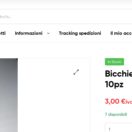
tti
Informazioni
Tracking spedizioni
Il mio ac
In Stock
Bicchi
10pz
3,00
€
Iv
7 disponibili
Bicchieri
Natale