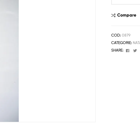
Magic
Day
Compare
10pz
quantità
COD:
0879
CATEGORIE:
NAT
Face
T
SHARE: