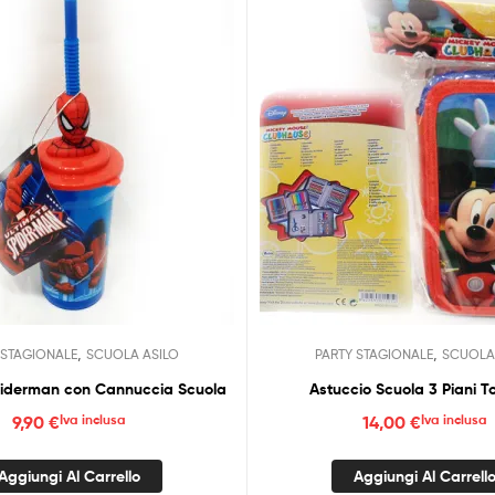
,
,
 STAGIONALE
SCUOLA ASILO
PARTY STAGIONALE
SCUOLA
piderman con Cannuccia Scuola
Astuccio Scuola 3 Piani T
9,90
€
Iva inclusa
14,00
€
Iva inclusa
Aggiungi Al Carrello
Aggiungi Al Carrell