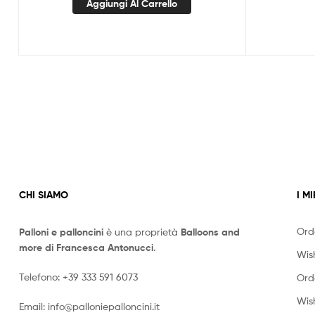
Aggiungi Al Carrello
CHI SIAMO
I MI
Ord
Palloni e palloncini
è una proprietà
Balloons and
more di Francesca Antonucci
.
Wish
Telefono:
+39 333 591 6073
Ord
Wish
Email:
info@palloniepalloncini.it