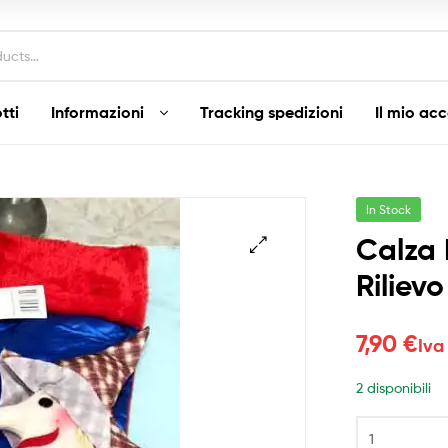
tti
Informazioni
Tracking spedizioni
Il mio ac
In Stock
Calza 
Rilievo
7,90
€
Iva
2 disponibili
Calza
Befana