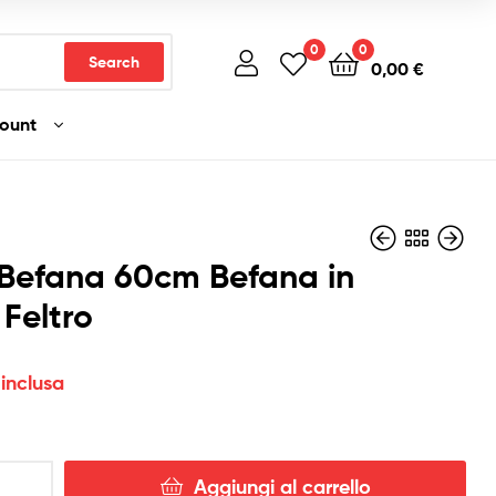
0
0
Search
0,00
€
count
Befana 60cm Befana in
 Feltro
6,50
12,90
€
€
Iva inclusa
Iva inclusa
 inclusa
Aggiungi al carrello