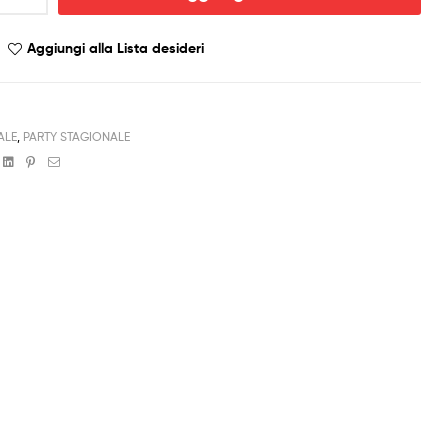
Aggiungi alla Lista desideri
ALE
,
PARTY STAGIONALE
book
witter
Linkedin
Pinterest
Email