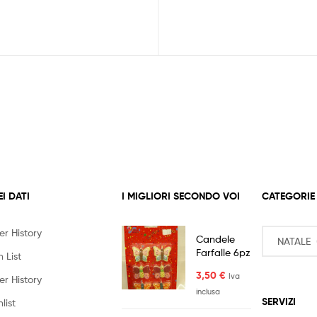
EI DATI
I MIGLIORI SECONDO VOI
CATEGORIE
er History
Candele
Farfalle 6pz
 List
3,50
€
Iva
er History
inclusa
SERVIZI
list