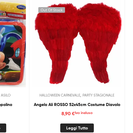
Out Of Stock
,
 ASILO
HALLOWEEN CARNEVALE
PARTY STAGIONALE
opolino
Angelo Ali ROSSO 52x45cm Costume Diavolo
8,90
€
Iva inclusa
o
Leggi Tutto