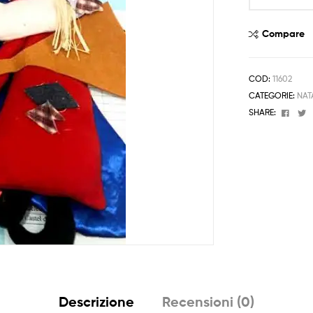
60cm
Befana
Compare
in
Rilievo
Feltro
COD:
11602
quantità
CATEGORIE:
NAT
Face
T
SHARE:
Descrizione
Recensioni (0)