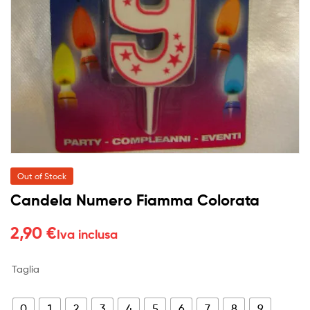
Out of Stock
Candela Numero Fiamma Colorata
2,90
€
Iva inclusa
Taglia
0
1
2
3
4
5
6
7
8
9