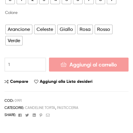
Colore
Arancione
Celeste
Giallo
Rosa
Rosso
Verde
Candela
Aggiungi al carrello
Numero
Fiamma
Colorata
Compare
Aggiungi alla Lista desideri
quantità
COD:
0991
CATEGORIE:
CANDELINE TORTA
,
PASTICCERIA
Facebook
Twitter
Linkedin
Pinterest
Email
SHARE: