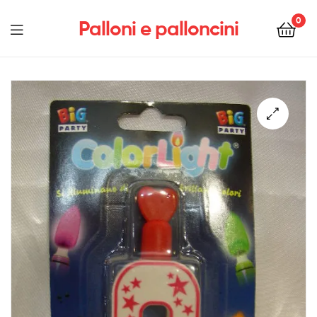
0
Palloni e palloncini
Menu