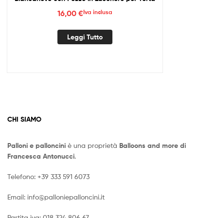
16,00
€
Iva inclusa
Leggi Tutto
CHI SIAMO
Palloni e palloncini
è una proprietà
Balloons and more di
Francesca Antonucci
.
Telefono:
+39 333 591 6073
Email:
info@palloniepalloncini.it
Partita iva: 018 324 806 67