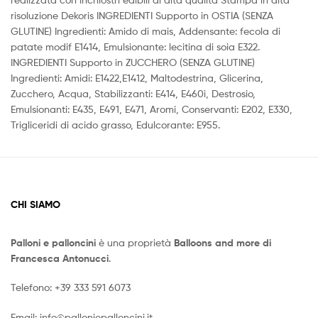
risoluzione Dekoris INGREDIENTI Supporto in OSTIA (SENZA
GLUTINE) Ingredienti: Amido di mais, Addensante: fecola di
patate modif E1414, Emulsionante: lecitina di soia E322.
INGREDIENTI Supporto in ZUCCHERO (SENZA GLUTINE)
Ingredienti: Amidi: E1422,E1412, Maltodestrina, Glicerina,
Zucchero, Acqua, Stabilizzanti: E414, E460i, Destrosio,
Emulsionanti: E435, E491, E471, Aromi, Conservanti: E202, E330,
Trigliceridi di acido grasso, Edulcorante: E955.
CHI SIAMO
Palloni e palloncini
è una proprietà
Balloons and more di
Francesca Antonucci
.
Telefono:
+39 333 591 6073
Email:
info@palloniepalloncini.it