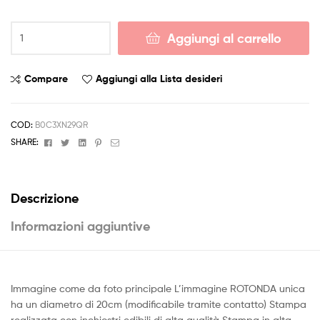
Cialda
Aggiungi al carrello
Topper
Torta
STUMBLE
Compare
Aggiungi alla Lista desideri
GUYS
personalizzabile
nome
COD:
B0C3XN29QR
quantità
Facebook
Twitter
Linkedin
Pinterest
Email
SHARE:
Descrizione
Informazioni aggiuntive
Immagine come da foto principale L’immagine ROTONDA unica
ha un diametro di 20cm (modificabile tramite contatto) Stampa
realizzata con inchiostri edibili di alta qualità Stampa in alta