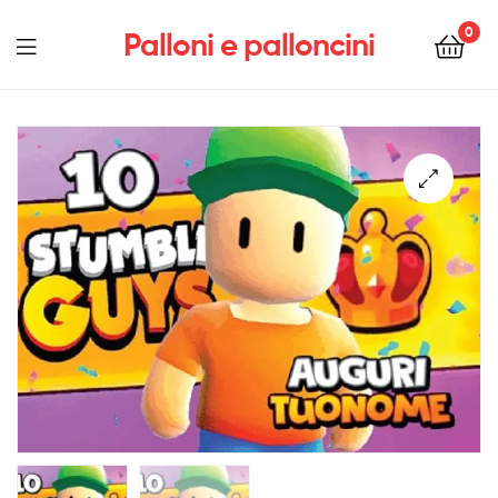
0
Palloni e palloncini
Menu