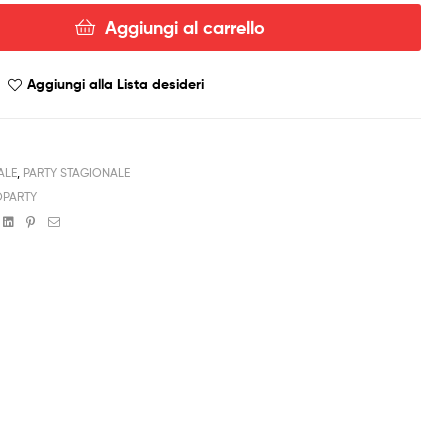
Aggiungi al carrello
Aggiungi alla Lista desideri
ALE
,
PARTY STAGIONALE
PARTY
book
witter
Linkedin
Pinterest
Email