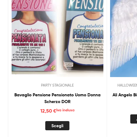
PARTY STAGIONALE
HALLOWEE
Bavaglio Pensione Pensionato Uomo Donna
Ali Angelo 
Scherzo DOR
12,50
€
Iva inclusa
Questo
Scegli
prodotto