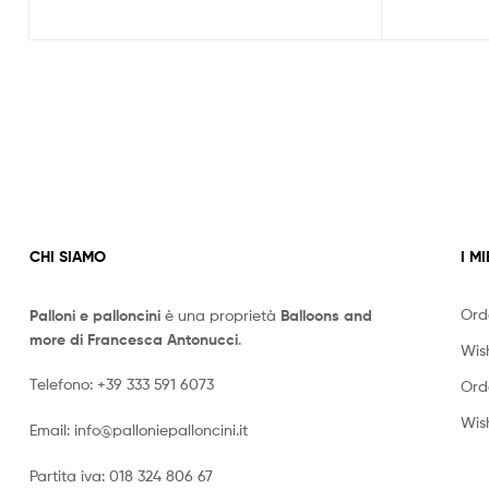
ha
più
varianti.
Le
opzioni
possono
essere
scelte
nella
pagina
del
CHI SIAMO
I MI
prodotto
Ord
Palloni e palloncini
è una proprietà
Balloons and
more di Francesca Antonucci
.
Wish
Telefono:
+39 333 591 6073
Ord
Wish
Email:
info@palloniepalloncini.it
Partita iva: 018 324 806 67