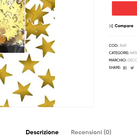
Coriandoli
Stelle
Oro
Compare
Decorativi
Tavola
Natale
COD:
3481
Anniversario
CATEGORIE:
NAT
quantità
MARCHIO:
DECO
Face
T
SHARE:
Descrizione
Recensioni (0)