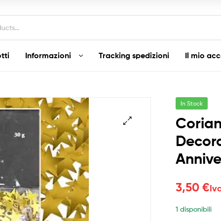
tti
Informazioni
Tracking spedizioni
Il mio ac
In Stock
Corian
Decora
Annive
3,50
€
Iv
1 disponibili