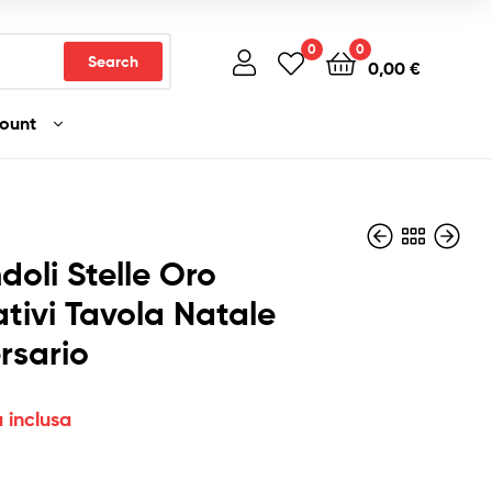
0
0
Search
0,00
€
count
doli Stelle Oro
tivi Tavola Natale
rsario
1,80
2,50
€
€
Iva inclusa
Iva inclusa
a inclusa