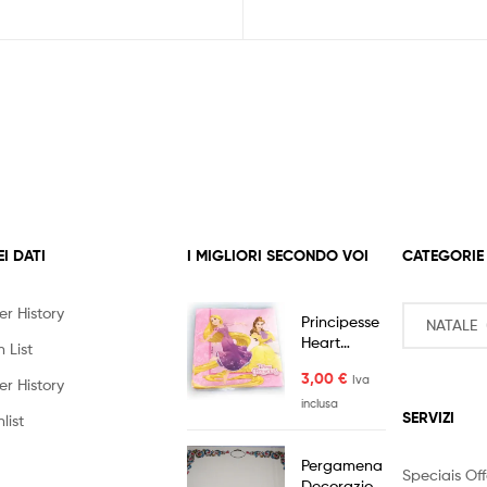
EI DATI
I MIGLIORI SECONDO VOI
CATEGORIE
er History
Principesse
Heart
 List
Tovaglioli
3,00
€
Iva
20pz
er History
inclusa
SERVIZI
list
Pergamena
Speciais Off
Decorazioni