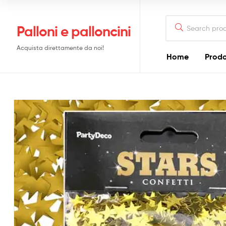
Search
Palloni e palloncini
for:
Acquista direttamente da noi!
Home
Prodo