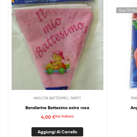
Out Of St
,
NASCITA BATTESIMO
PARTY
PA
Bandierine Battesimo extra rosa
Ang
4,00
€
Iva inclusa
Aggiungi Al Carrello