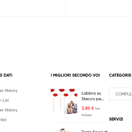
EI DATI
I MIGLIORI SECONDO VOI
CATEGORIE
er History
Labbra su
Stecco per
 List
Fotografia
3,50
€
Iva
6pz
er History
inclusa
SERVIZI
list
Torta Sposi di