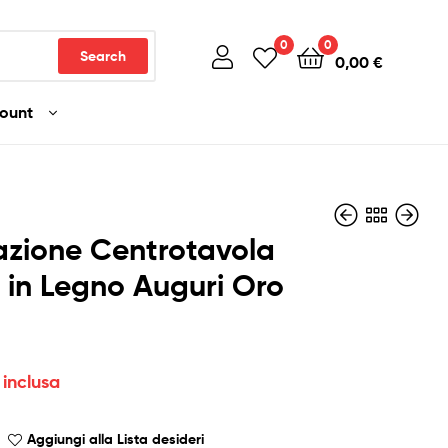
0
0
Search
0,00
€
count
azione Centrotavola
a in Legno Auguri Oro
3,50
13,00
€
€
Iva inclusa
Iva inclusa
 inclusa
Aggiungi alla Lista desideri