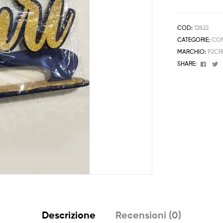
COD:
12822
CATEGORIE:
COM
MARCHIO:
P2CR
Face
T
SHARE:
Descrizione
Recensioni (0)