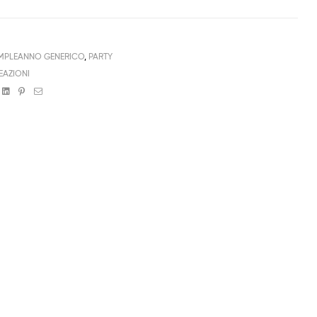
PLEANNO GENERICO
,
PARTY
EAZIONI
book
witter
Linkedin
Pinterest
Email