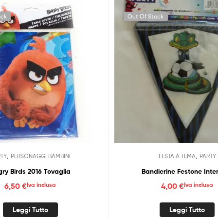
ock
Out Of Stock
,
,
RTY
PERSONAGGI BAMBINI
FESTA A TEMA
PARTY
ry Birds 2016 Tovaglia
Bandierine Festone Inte
6,50
€
Iva inclusa
4,00
€
Iva inclusa
Leggi Tutto
Leggi Tutto