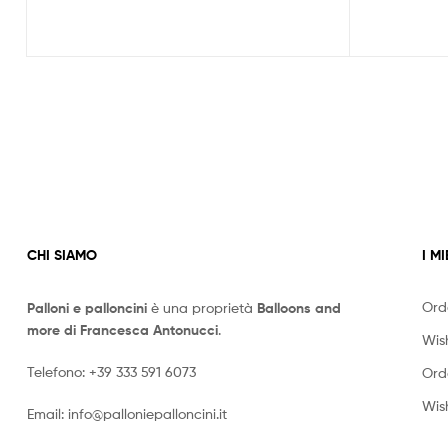
CHI SIAMO
I MI
Ord
Palloni e palloncini
è una proprietà
Balloons and
more di Francesca Antonucci
.
Wish
Telefono:
+39 333 591 6073
Ord
Wish
Email:
info@palloniepalloncini.it