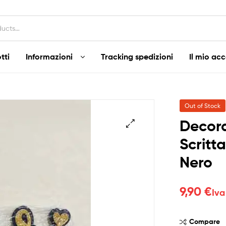
tti
Informazioni
Tracking spedizioni
Il mio ac
Out of Stock
Decor
Scritt
Nero
9,90
€
Iva
Compare