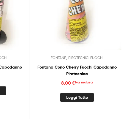
,
OCHI
FONTANE
PIROTECNICI FUOCHI
z Capodanno
Fontana Cono Cherry Fuochi Capodanno
Pirotecnica
8,00
€
Iva inclusa
o
Leggi Tutto