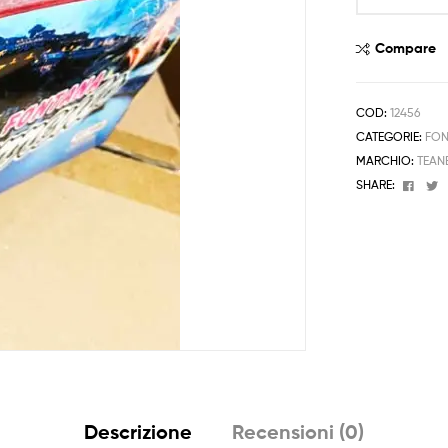
Amalfi
Sorrento
Compare
tipo
Batteria
quantità
COD:
12456
CATEGORIE:
FON
MARCHIO:
TEAN
Face
T
SHARE:
Descrizione
Recensioni (0)