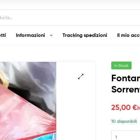
tti
Informazioni
Tracking spedizioni
Il mio ac
In Stock
Fonta
Sorren
25,00
€
I
10 disponibili
Fontana
Capodanno