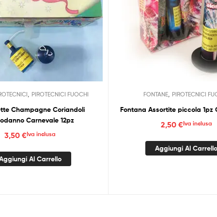
,
,
ROTECNICI
PIROTECNICI FUOCHI
FONTANE
PIROTECNICI FU
iette Champagne Coriandoli
Fontana Assortite piccola 1p
odanno Carnevale 12pz
2,50
€
Iva inclusa
3,50
€
Iva inclusa
Aggiungi Al Carrell
Aggiungi Al Carrello