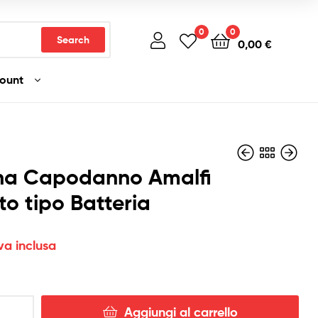
0
0
Search
0,00
€
count
na Capodanno Amalfi
to tipo Batteria
3,90
3,90
€
€
Iva inclusa
Iva inclusa
va inclusa
Aggiungi al carrello