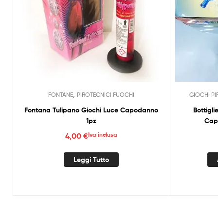
,
FONTANE
PIROTECNICI FUOCHI
GIOCHI PI
Fontana Tulipano Giochi Luce Capodanno
Bottigl
1pz
Cap
4,00
€
Iva inclusa
Leggi Tutto