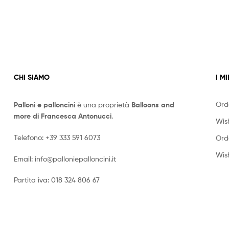
CHI SIAMO
I MI
Ord
Palloni e palloncini
è una proprietà
Balloons and
more di Francesca Antonucci
.
Wish
Telefono:
+39 333 591 6073
Ord
Wish
Email:
info@palloniepalloncini.it
Partita iva: 018 324 806 67