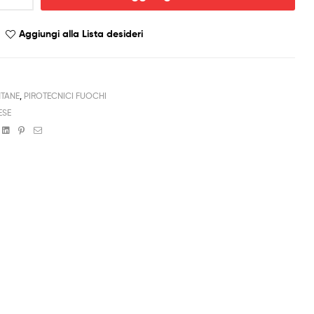
Aggiungi alla Lista desideri
TANE
,
PIROTECNICI FUOCHI
ESE
book
witter
Linkedin
Pinterest
Email