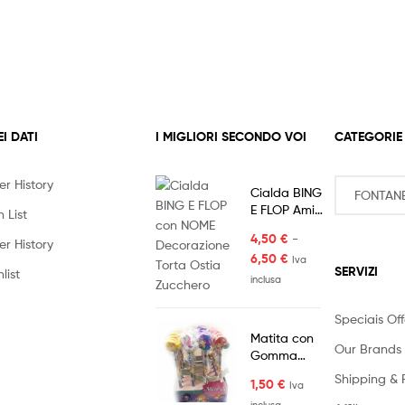
EI DATI
I MIGLIORI SECONDO VOI
CATEGORIE
er History
Cialda BING
E FLOP Amici
 List
con NOME
4,50
€
-
Decorazione
er History
Fascia
6,50
€
Torta Ostia
Iva
SERVIZI
list
di
Zucchero
inclusa
prezzo:
da
Speciais Off
4,50 €
Matita con
Our Brands
Gomma
a
Sirena 1pz
6,50 €
Shipping & 
1,50
€
Iva