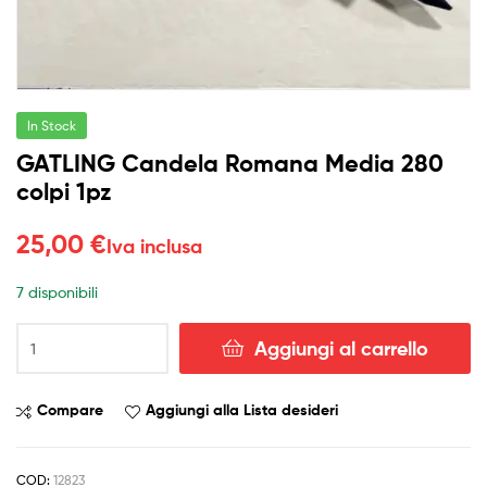
In Stock
GATLING Candela Romana Media 280
colpi 1pz
25,00
€
Iva inclusa
7 disponibili
GATLING
Aggiungi al carrello
Candela
Romana
Media
Compare
Aggiungi alla Lista desideri
280
colpi
1pz
COD:
12823