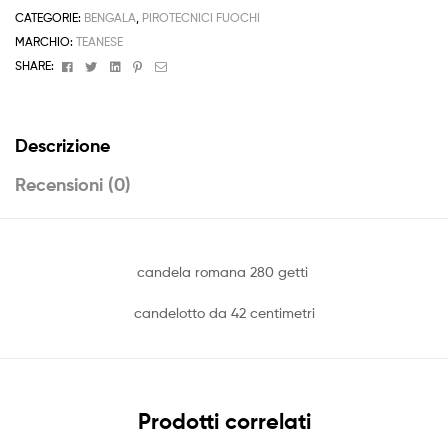
quantità
CATEGORIE:
BENGALA
,
PIROTECNICI FUOCHI
MARCHIO:
TEANESE
Facebook
Twitter
Linkedin
Pinterest
Email
SHARE:
Descrizione
Recensioni (0)
candela romana 280 getti
candelotto da 42 centimetri
Prodotti correlati