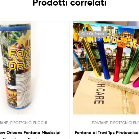
Prodotti correlati
Out Of Stock
,
,
TANE
PIROTECNICI FUOCHI
FONTANE
PIROTECNICI FU
w Orleans Fontana Mississipi
Fontana di Trevi 1pz Pirotecni