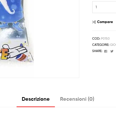
Giochi
Pirotecnici
di
Capo
Compare
d'Anno
Capodanno
Valigetta
COD:
P0150
Mista
CATEGORIE:
GIO
Fontane
Face
T
SHARE:
quantità
Descrizione
Recensioni (0)