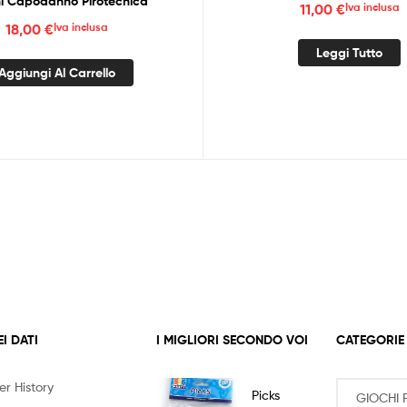
i Capodanno Pirotecnica
11,00
€
Iva inclusa
18,00
€
Iva inclusa
Leggi Tutto
Aggiungi Al Carrello
EI DATI
I MIGLIORI SECONDO VOI
CATEGORIE
er History
Picks