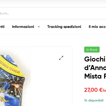
tti
Informazioni
Tracking spedizioni
Il mio ac
In Stock
Giochi
d’Ann
Mista 
27,00
€
I
14 disponibili