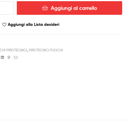
Aggiungi al carrello
Aggiungi alla Lista desideri
CHI PIROTECNICI
,
PIROTECNICI FUOCHI
book
witter
Linkedin
Pinterest
Email