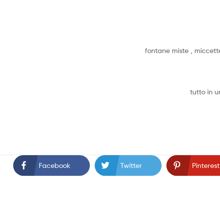
fontane miste , miccette
tutto in 
Facebook
Twitter
Pinterest