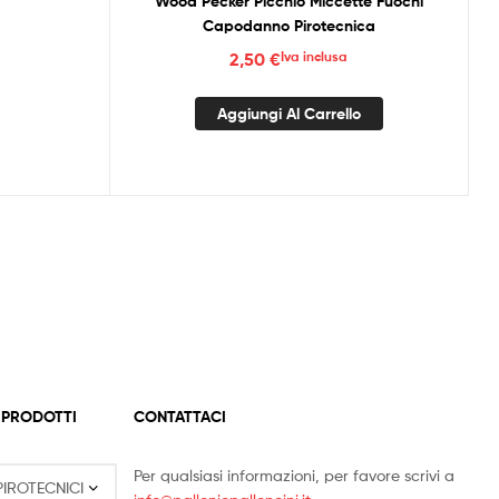
Wood Pecker Picchio Miccette Fuochi
Capodanno Pirotecnica
2,50
€
Iva inclusa
Aggiungi Al Carrello
 PRODOTTI
CONTATTACI
Per qualsiasi informazioni, per favore scrivi a