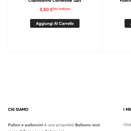
Capodanno Carnevale 12pz
Fuoch
3,50
€
Iva inclusa
Aggiungi Al Carrello
CHI SIAMO
I MI
Ord
Palloni e palloncini
è una proprietà
Balloons and