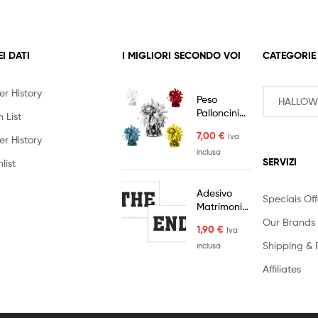
EI DATI
I MIGLIORI SECONDO VOI
CATEGORIE
er History
Peso
Palloncini
 List
Elio Pesetto
7,00
€
Iva
Colorato
er History
4pz
inclusa
SERVIZI
list
Adesivo
Speciais Off
Matrimonio
THE END
Our Brands
1,90
€
Iva
Messaggio
Shipping & 
Sottoscarpa
inclusa
2pz
Affiliates