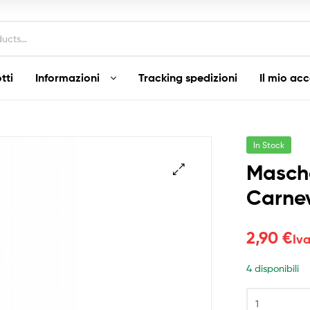
tti
Informazioni
Tracking spedizioni
Il mio ac
In Stock
Masch
Carne
2,90
€
Iva
4 disponibili
Maschera
Veneziana