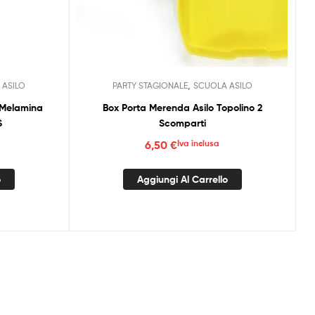
,
 ASILO
PARTY STAGIONALE
SCUOLA ASILO
i Melamina
Box Porta Merenda Asilo Topolino 2
S
Scomparti
6,50
€
Iva inclusa
o
Aggiungi Al Carrello