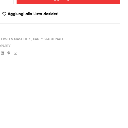
Aggiungi alla Lista desideri
LOWEEN MASCHERE
,
PARTY STAGIONALE
PARTY
book
witter
Linkedin
Pinterest
Email