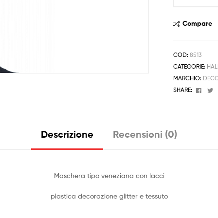
Carnevale
Nero
Compare
Oro
quantità
COD:
8513
CATEGORIE:
HAL
MARCHIO:
DECO
Face
T
SHARE:
Descrizione
Recensioni (0)
Maschera tipo veneziana con lacci
plastica decorazione glitter e tessuto