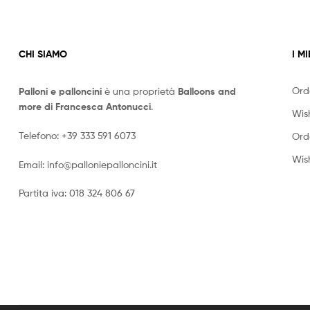
CHI SIAMO
I MI
Ord
Palloni e palloncini
è una proprietà
Balloons and
more di Francesca Antonucci
.
Wish
Telefono:
+39 333 591 6073
Ord
Wish
Email:
info@palloniepalloncini.it
Partita iva: 018 324 806 67