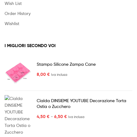
Wish List
Order History
Wishlist
I MIGLIORI SECONDO VOI
Stampo Silicone Zampa Cane
8,00
€
Iva inclusa
Cialda DINSIEME YOUTUBE Decorazione Torta
Ostia o Zucchero
Fascia
4,50
€
-
6,50
€
Iva inclusa
di
prezzo:
da