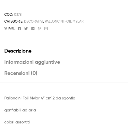
4"
b.f.
Colori
COD:
0378
Assortiti
CATEGORIE:
DECORATIVI
,
PALLONCINI FOIL MYLAR
quantità
Facebook
Twitter
Linkedin
Pinterest
Email
SHARE:
Descrizione
Informazioni aggiuntive
Recensioni (0)
Palloncini Foil Mylar 4″ cm12 da sgonfio
gonfiabili ad aria
colori assortiti