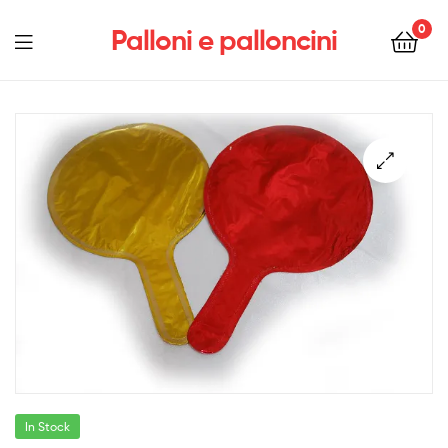
0
Palloni e palloncini
Menu
In Stock