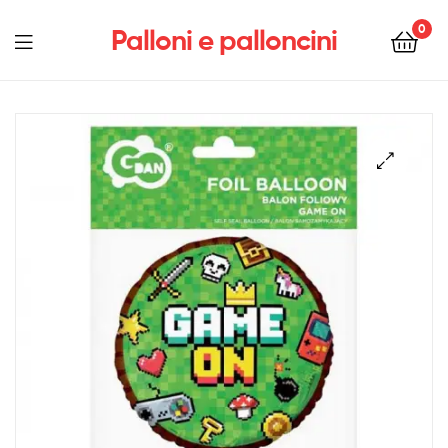
0
Palloni e palloncini
Menu