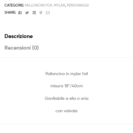
CATEGORIE:
PALLONCINI FOIL MYLAR
,
PERSONAGGI
Facebook
Twitter
Linkedin
Pinterest
Email
SHARE:
Descrizione
Recensioni (0)
Palloncino in mylar foil
misura 18″/40cm
Gonfiabile a elio o aria
con valvola