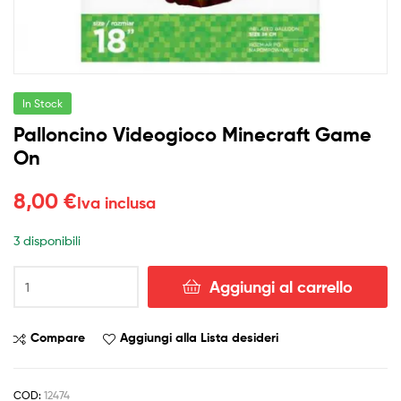
In Stock
Palloncino Videogioco Minecraft Game
On
8,00
€
Iva inclusa
3 disponibili
Palloncino
Aggiungi al carrello
Videogioco
Minecraft
Game
Compare
Aggiungi alla Lista desideri
On
quantità
COD:
12474