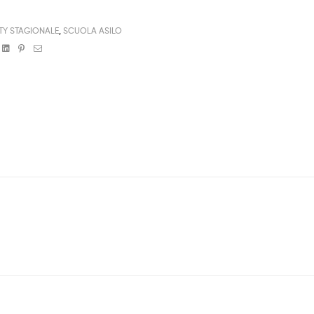
TY STAGIONALE
,
SCUOLA ASILO
book
witter
Linkedin
Pinterest
Email