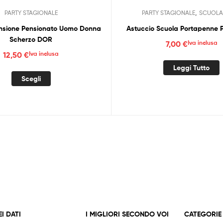
,
PARTY STAGIONALE
PARTY STAGIONALE
SCUOLA
ensione Pensionato Uomo Donna
Astuccio Scuola Portapenne P
Scherzo DOR
7,00
€
Iva inclusa
12,50
€
Iva inclusa
Leggi Tutto
Questo
Scegli
prodotto
ha
più
varianti.
Le
opzioni
possono
essere
scelte
nella
pagina
del
EI DATI
I MIGLIORI SECONDO VOI
CATEGORIE
prodotto