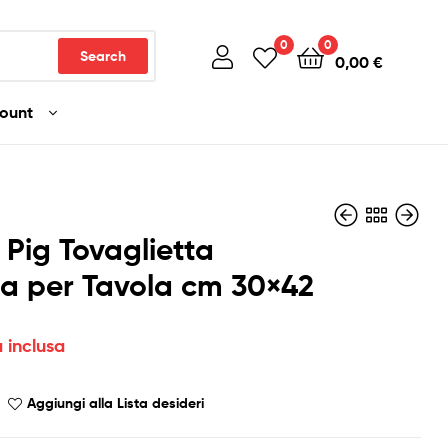
0
0
Search
0,00
€
count
Pig Tovaglietta
ca per Tavola cm 30×42
5,90
4,50
€
€
Iva inclusa
Iva inclusa
a inclusa
Aggiungi alla Lista desideri