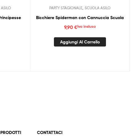
,
 ASILO
PARTY STAGIONALE
SCUOLA ASILO
rincipesse
Bicchiere Spiderman con Cannuccia Scuola
9,90
€
Iva inclusa
Aggiungi Al Carrello
 PRODOTTI
CONTATTACI