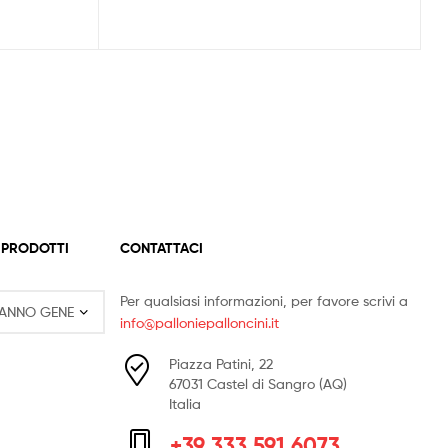
ha
più
varianti.
Le
opzioni
possono
essere
scelte
nella
pagina
del
 PRODOTTI
CONTATTACI
prodotto
Per qualsiasi informazioni, per favore scrivi a
info@palloniepalloncini.it
Piazza Patini, 22
67031 Castel di Sangro (AQ)
Italia
+39 333 591 6073