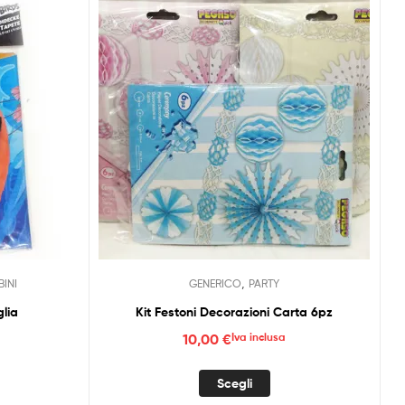
,
INI
GENERICO
PARTY
lia
Kit Festoni Decorazioni Carta 6pz
10,00
€
Iva inclusa
Questo
Scegli
prodotto