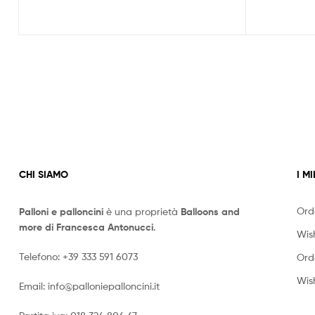
CHI SIAMO
I MI
Ord
Palloni e palloncini
è una proprietà
Balloons and
more di Francesca Antonucci
.
Wish
Telefono:
+39 333 591 6073
Ord
Wish
Email:
info@palloniepalloncini.it