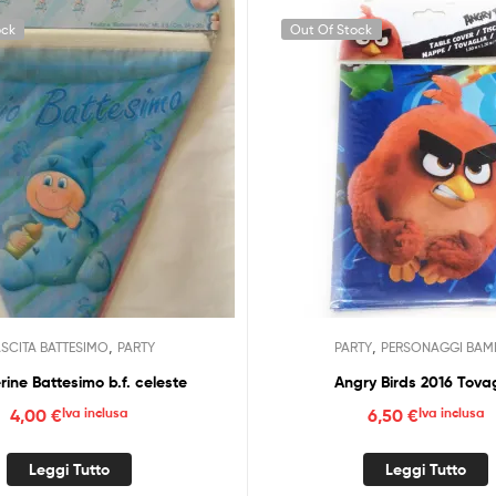
ock
Out Of Stock
,
,
SCITA BATTESIMO
PARTY
PARTY
PERSONAGGI BAMB
rine Battesimo b.f. celeste
Angry Birds 2016 Tovag
4,00
€
Iva inclusa
6,50
€
Iva inclusa
Leggi Tutto
Leggi Tutto