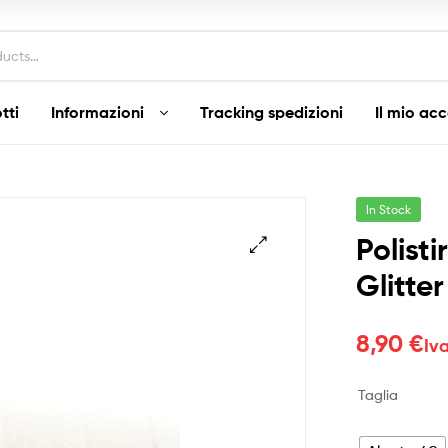
tti
Informazioni
Tracking spedizioni
Il mio ac
In Stock
Polist
Glitte
8,90
€
Iv
Taglia