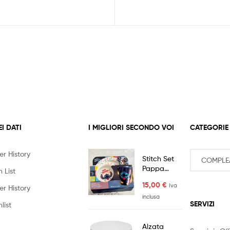
EI DATI
I MIGLIORI SECONDO VOI
CATEGORIE
er History
Stitch Set
Pappa
 List
Tavola 5pz
15,00
€
Iva
Melamina
er History
inclusa
SERVIZI
list
Alzata