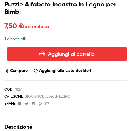
Puzzle Alfabeto Incastro in Legno per
Bimbi
7,50
€
Iva inclusa
1 disponibili
Aggiungi al carrello
Puzzle
Alfabeto
Incastro
Compare
Aggiungi alla Lista desideri
in
Legno
per
COD:
7827
Bimbi
CATEGORIE:
GIOCATTOLI
,
LEGLER LEGNO
quantità
Facebook
Twitter
Linkedin
Pinterest
Email
SHARE:
Descrizione