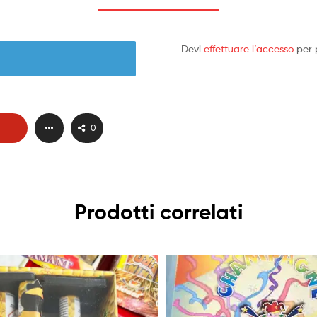
Devi
effettuare l’accesso
per 
0
Prodotti correlati