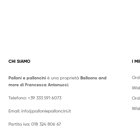
CHI SIAMO
I MI
Ord
Palloni e palloncini
è una proprietà
Balloons and
more di Francesca Antonucci
.
Wish
Telefono:
+39 333 591 6073
Ord
Wish
Email:
info@palloniepalloncini.it
Partita iva: 018 324 806 67