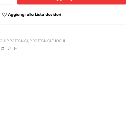
Aggiungi alla Lista desideri
CHI PIROTECNICI
,
PIROTECNICI FUOCHI
book
witter
Linkedin
Pinterest
Email