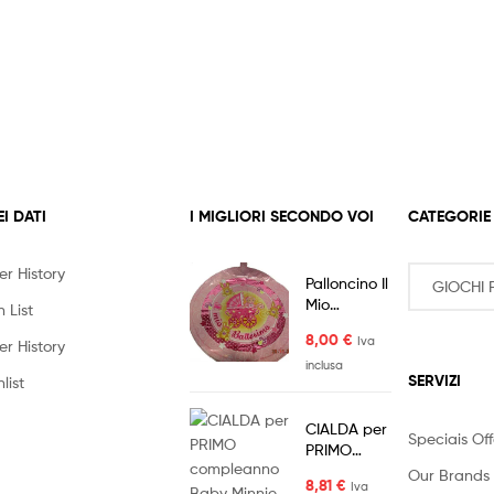
EI DATI
I MIGLIORI SECONDO VOI
CATEGORIE
er History
Palloncino Il
Mio
 List
Battesimo
8,00
€
Iva
Carrozzina
er History
rosa
inclusa
SERVIZI
list
CIALDA per
Speciais Off
PRIMO
compleanno
Our Brands
8,81
€
Iva
Baby Minnie