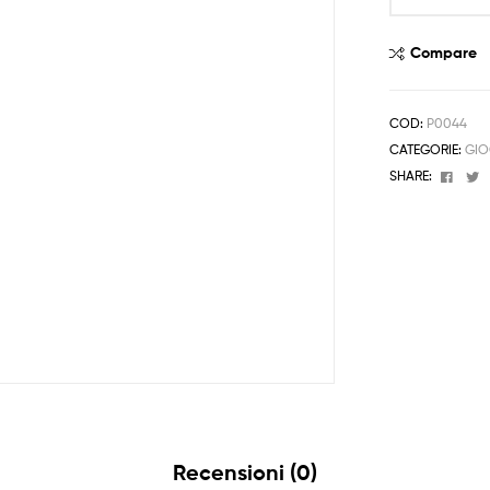
Vintage
1gr
Compare
100x
quantità
COD:
P0044
CATEGORIE:
GIO
Face
T
SHARE:
Recensioni (0)