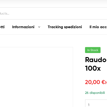
tti
Informazioni
Tracking spedizioni
Il mio ac
In Stock
Raudo 
100x
20,00
€
26 disponibili
Raudo
Cinese