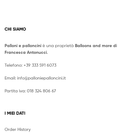
Le
opzioni
possono
essere
CHI SIAMO
scelte
nella
pagina
Palloni e palloncini
è una proprietà
Balloons and more di
del
Francesca Antonucci
.
prodotto
Telefono:
+39 333 591 6073
Email:
info@palloniepalloncini.it
Partita iva: 018 324 806 67
I MIEI DATI
Order History