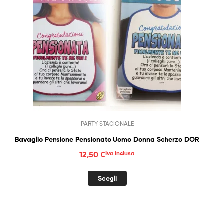
PARTY STAGIONALE
Bavaglio Pensione Pensionato Uomo Donna Scherzo DOR
12,50
€
Iva inclusa
Questo
Scegli
prodotto
ha
più
varianti.