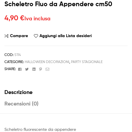
Scheletro Fluo da Appendere cm50
4,90
€
Iva inclusa
Compare
Aggiungi alla Lista desideri
COD:
5114
CATEGORIE:
HALLOWEEN DECORAZIONI
,
PARTY STAGIONALE
Facebook
Twitter
Linkedin
Pinterest
Email
SHARE:
Descrizione
Recensioni (0)
Scheletro fluorescente da appendere