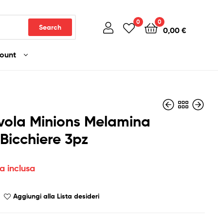
0
0
Search
0,00
€
count
vola Minions Melamina
 Bicchiere 3pz
3,90
3,50
€
€
Iva inclusa
Iva inclusa
va inclusa
Aggiungi alla Lista desideri