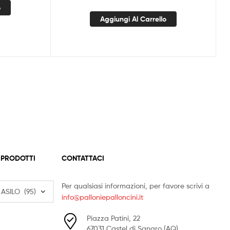
o
Aggiungi Al Carrello
 PRODOTTI
CONTATTACI
Per qualsiasi informazioni, per favore scrivi a
info@palloniepalloncini.it
Piazza Patini, 22
67031 Castel di Sangro (AQ)