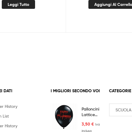
Leggi Tutto
Aggiungi Al Carrell
EI DATI
I MIGLIORI SECONDO VOI
CATEGORIE
er History
Palloncini
Lattice
 List
Happy
3,50
€
Iva
Halloween
er History
10pz
inclusa