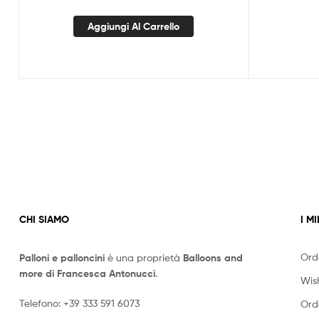
Aggiungi Al Carrello
CHI SIAMO
I MI
Ord
Palloni e palloncini
è una proprietà
Balloons and
more di Francesca Antonucci
.
Wish
Telefono:
+39 333 591 6073
Ord