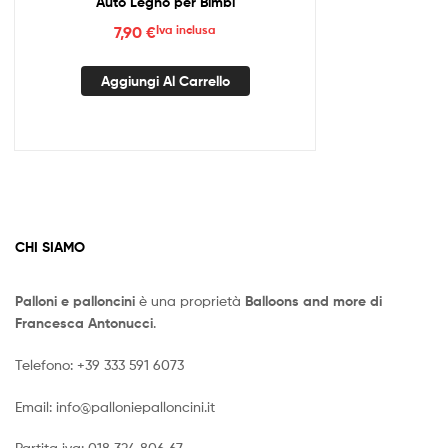
Auto Legno per Bimbi
7,90
€
Iva inclusa
Aggiungi Al Carrello
CHI SIAMO
Palloni e palloncini
è una proprietà
Balloons and more di
Francesca Antonucci
.
Telefono:
+39 333 591 6073
Email:
info@palloniepalloncini.it
Partita iva: 018 324 806 67