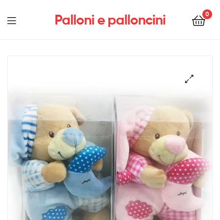
0
Palloni e palloncini
Menu