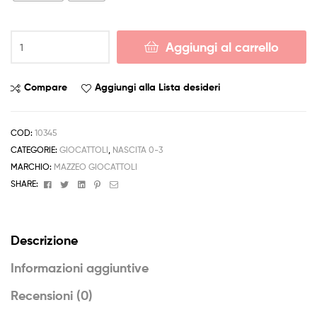
Sonaglio
Aggiungi al carrello
Sonaglino
Nascita
Nanna
Compare
Aggiungi alla Lista desideri
Orsetto
Rosa
Celeste
COD:
10345
quantità
CATEGORIE:
GIOCATTOLI
,
NASCITA 0-3
MARCHIO:
MAZZEO GIOCATTOLI
Facebook
Twitter
Linkedin
Pinterest
Email
SHARE:
Descrizione
Informazioni aggiuntive
Recensioni (0)