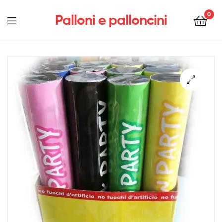
0
Palloni e palloncini
Menu