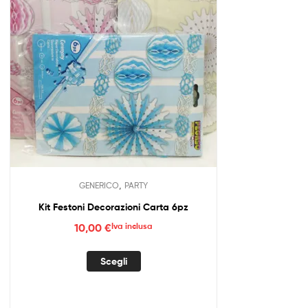
,
GENERICO
PARTY
Kit Festoni Decorazioni Carta 6pz
10,00
€
Iva inclusa
Questo
Scegli
prodotto
ha
più