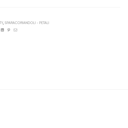
TY
,
SPARACORIANDOLI - PETALI
book
witter
Linkedin
Pinterest
Email