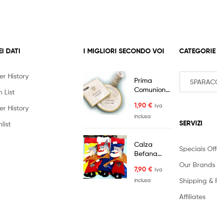
EI DATI
I MIGLIORI SECONDO VOI
CATEGORIE
er History
Prima
Comunione
 List
BICCHIERI
1,90
€
Iva
Sweeping
er History
6pz
inclusa
SERVIZI
list
Calza
Speciais Off
Befana
60cm
Our Brands
7,90
€
Iva
Befana in
Shipping & 
Rilievo
inclusa
Feltro
Affiliates