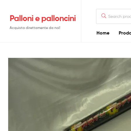
Search
Palloni e palloncini
for:
Acquista direttamente da noi!
Home
Prodo