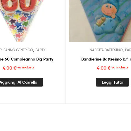
,
,
LEANNO GENERICO
PARTY
NASCITA BATTESIMO
PA
ne 60 Compleanno Big Party
Bandierine Battesimo b.f. 
4,00
€
Iva inclusa
4,00
€
Iva inclusa
Aggiungi Al Carrello
Leggi Tutto