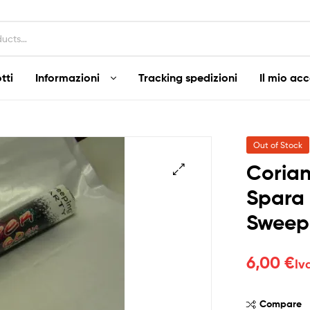
tti
Informazioni
Tracking spedizioni
Il mio ac
Out of Stock
Corian
Spara
Sweep
6,00
€
Iv
Compare