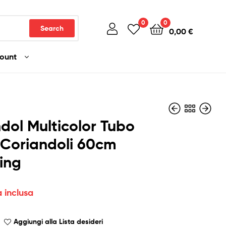
0
0
Search
0,00
€
count
dol Multicolor Tubo
 Coriandoli 60cm
ing
5,00
6,00
€
€
Iva inclusa
Iva inclusa
a inclusa
Aggiungi alla Lista desideri