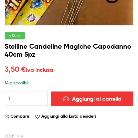
In Stock
Stelline Candeline Magiche Capodanno
40cm 5pz
3,50
€
Iva inclusa
14 disponibili
Stelline
Aggiungi al carrello
Candeline
Magiche
Capodanno
Compare
Aggiungi alla Lista desideri
40cm
5pz
quantità
COD:
11837