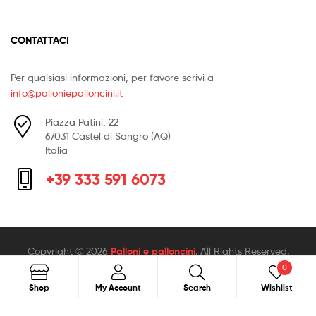
CONTATTACI
Per qualsiasi informazioni, per favore scrivi a
info@palloniepalloncini.it
Piazza Patini, 22
67031 Castel di Sangro (AQ)
Italia
+39 333 591 6073
Copyright © 2026
Palloni e palloncini
. All Rights Reserved.
0
Search
Search
Shop
My Account
Search
Wishlist
for: