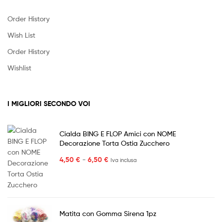
Order History
Wish List
Order History
Wishlist
I MIGLIORI SECONDO VOI
Cialda BING E FLOP Amici con NOME
Decorazione Torta Ostia Zucchero
Fascia
4,50
€
-
6,50
€
Iva inclusa
di
prezzo:
da
4,50 €
a
Matita con Gomma Sirena 1pz