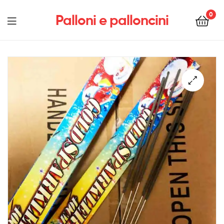
0
Palloni e palloncini
Menu