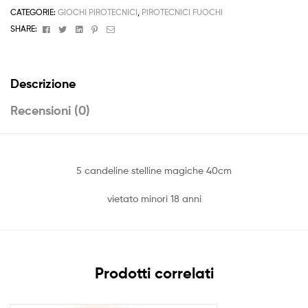
CATEGORIE:
GIOCHI PIROTECNICI
,
PIROTECNICI FUOCHI
Facebook
Twitter
Linkedin
Pinterest
Email
SHARE:
Descrizione
Recensioni (0)
5 candeline stelline magiche 40cm
vietato minori 18 anni
Prodotti correlati