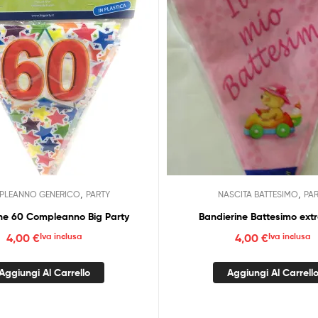
,
,
LEANNO GENERICO
PARTY
NASCITA BATTESIMO
PA
ne 60 Compleanno Big Party
Bandierine Battesimo ext
4,00
€
Iva inclusa
4,00
€
Iva inclusa
Aggiungi Al Carrello
Aggiungi Al Carrell