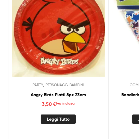
,
PARTY
PERSONAGGI BAMBINI
COMP
Angry Birds Piatti 8pz 23cm
Bandieri
3,50
€
Iva inclusa
Leggi Tutto