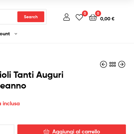
0
0
Search
0,00
€
count
ioli Tanti Auguri
eanno
2,50
1,80
€
€
Iva inclusa
Iva inclusa
a inclusa
Aggiungi al carrello