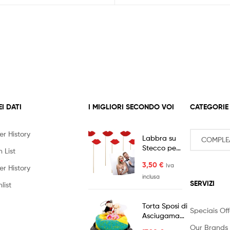
EI DATI
I MIGLIORI SECONDO VOI
CATEGORIE
er History
Labbra su
Stecco per
 List
Fotografia
3,50
€
Iva
6pz
er History
inclusa
SERVIZI
list
Torta Sposi di
Speciais Off
Asciugamano
Idea Regalo
Our Brands