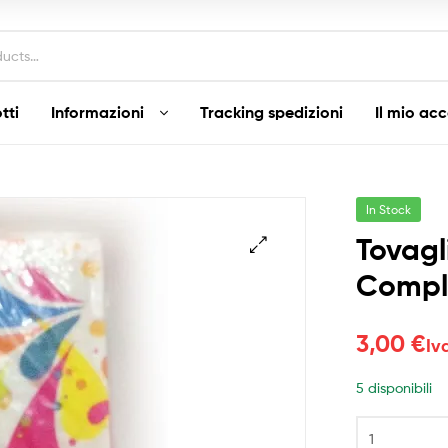
tti
Informazioni
Tracking spedizioni
Il mio ac
In Stock
Tovagl
Compl
3,00
€
Iv
5 disponibili
Tovaglioli
Tanti