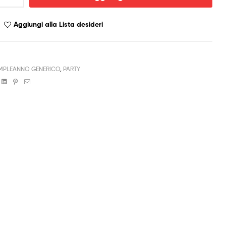
Aggiungi alla Lista desideri
PLEANNO GENERICO
,
PARTY
book
witter
Linkedin
Pinterest
Email