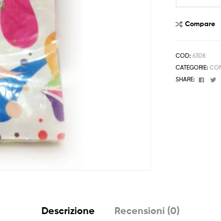
Auguri
Compleanno
Compare
quantità
COD:
6308
CATEGORIE:
COM
Face
T
SHARE:
Descrizione
Recensioni (0)