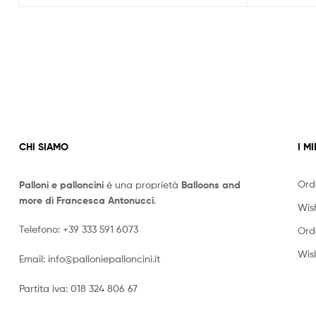
CHI SIAMO
I MI
Ord
Palloni e palloncini
è una proprietà
Balloons and
more di Francesca Antonucci
.
Wish
Telefono:
+39 333 591 6073
Ord
Wish
Email:
info@palloniepalloncini.it
Partita iva: 018 324 806 67