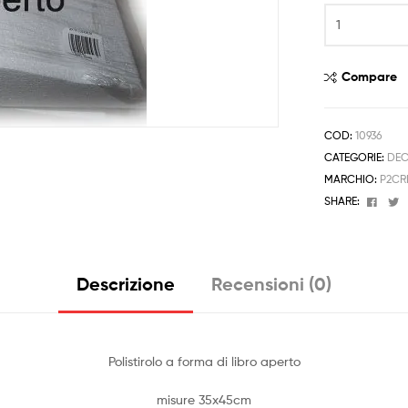
Libro
in
Polistirolo
Aperto
Compare
35x45
Torta
Comunione
COD:
10936
Battesimo
CATEGORIE:
DEC
quantità
MARCHIO:
P2CR
Face
T
SHARE:
Descrizione
Recensioni (0)
Polistirolo a forma di libro aperto
misure 35x45cm