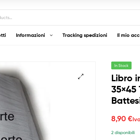
tti
Informazioni
Tracking spedizioni
Il mio ac
In Stock
Libro i
35×45
Batte
8,90
€
Iv
2 disponibili