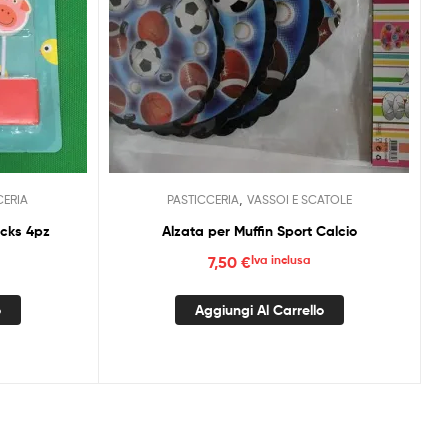
,
CERIA
PASTICCERIA
VASSOI E SCATOLE
icks 4pz
Alzata per Muffin Sport Calcio
7,50
€
Iva inclusa
o
Aggiungi Al Carrello