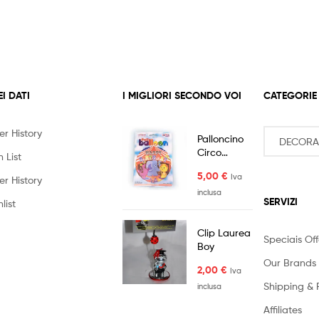
EI DATI
I MIGLIORI SECONDO VOI
CATEGORIE
er History
Palloncino
Circo
 List
Compleanno
5,00
€
Iva
Happy
er History
Birthday
inclusa
SERVIZI
list
Clip Laurea
Speciais Off
Boy
Our Brands
2,00
€
Iva
Shipping & 
inclusa
Affiliates