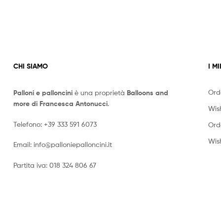
CHI SIAMO
I MI
Ord
Palloni e palloncini
è una proprietà
Balloons and
more di Francesca Antonucci
.
Wish
Telefono:
+39 333 591 6073
Ord
Wish
Email:
info@palloniepalloncini.it
Partita iva: 018 324 806 67