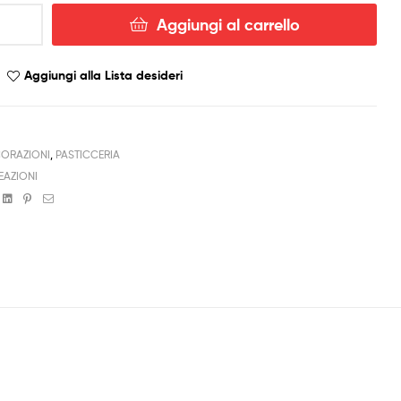
Aggiungi al carrello
Aggiungi alla Lista desideri
ORAZIONI
,
PASTICCERIA
EAZIONI
book
witter
Linkedin
Pinterest
Email