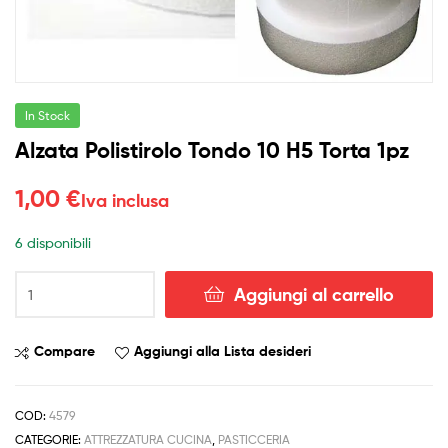
In Stock
Alzata Polistirolo Tondo 10 H5 Torta 1pz
1,00
€
Iva inclusa
6 disponibili
Alzata
Aggiungi al carrello
Polistirolo
Tondo
10
Compare
Aggiungi alla Lista desideri
H5
Torta
1pz
COD:
4579
quantità
CATEGORIE:
ATTREZZATURA CUCINA
,
PASTICCERIA