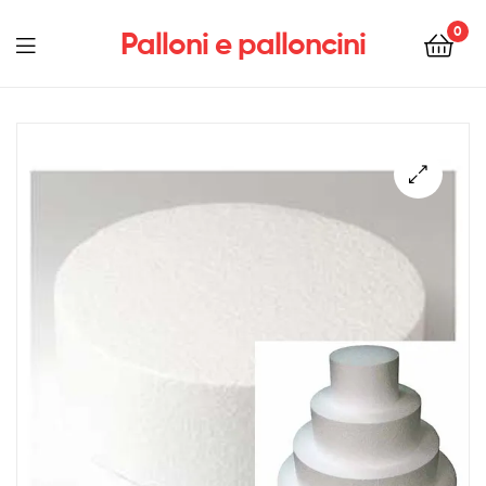
0
Palloni e palloncini
Menu