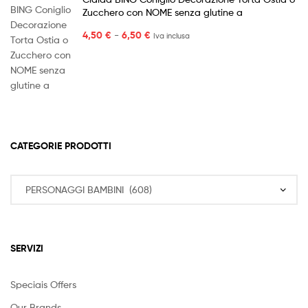
Zucchero con NOME senza glutine a
Fascia
4,50
€
-
6,50
€
Iva inclusa
di
prezzo:
da
4,50 €
a
6,50 €
CATEGORIE PRODOTTI
SERVIZI
Speciais Offers
Our Brands