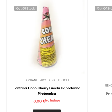
Out Of Stock
Out Of St
,
FONTANE
PIROTECNICI FUOCHI
BEN
Fontana Cono Cherry Fuochi Capodanno
Ben
Pirotecnica
8,00
€
Iva inclusa