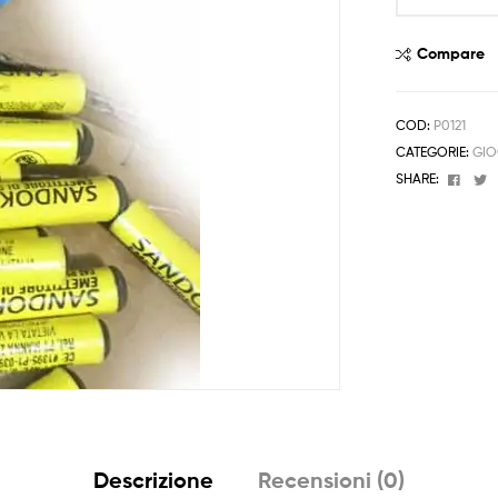
Emettitore
di
Compare
Suono
50pz
quantità
COD:
P0121
CATEGORIE:
GIO
Face
T
SHARE:
Descrizione
Recensioni (0)