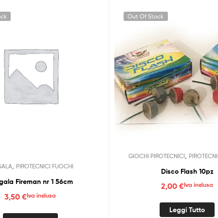
ock
Out Of Stock
,
GIOCHI PIROTECNICI
PIROTECNI
,
GALA
PIROTECNICI FUOCHI
Disco Flash 10pz
gala Fireman nr 1 56cm
2,00
€
Iva inclusa
3,50
€
Iva inclusa
Leggi Tutto