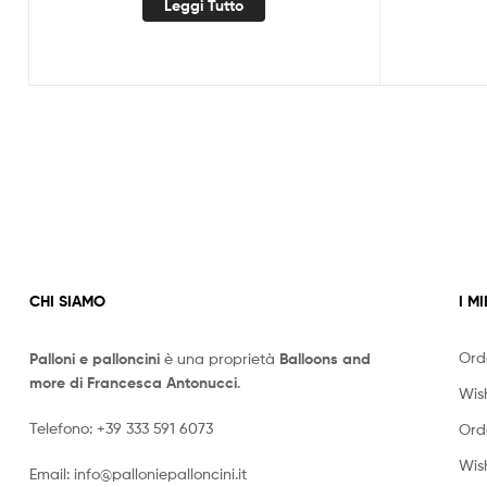
Leggi Tutto
CHI SIAMO
I MI
Ord
Palloni e palloncini
è una proprietà
Balloons and
more di Francesca Antonucci
.
Wish
Telefono:
+39 333 591 6073
Ord
Wish
Email:
info@palloniepalloncini.it