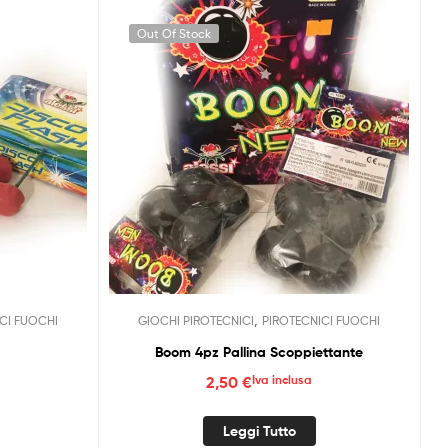
Out Of Stock
,
CI FUOCHI
GIOCHI PIROTECNICI
PIROTECNICI FUOCHI
Boom 4pz Pallina Scoppiettante
2,50
€
Iva inclusa
Leggi Tutto