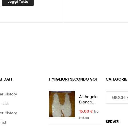
Leggi Tutto
EI DATI
I MIGLIORI SECONDO VOI
CATEGORIE
er History
Ali Angelo
Bianco
 List
50x60
15,00
€
Iva
er History
inclusa
SERVIZI
list