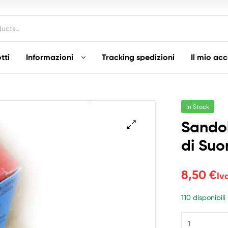
tti
Informazioni
Tracking spedizioni
Il mio ac
In Stock
Sando
di Suo
8,50
€
Iv
110 disponibili
Sandokan
Raudo