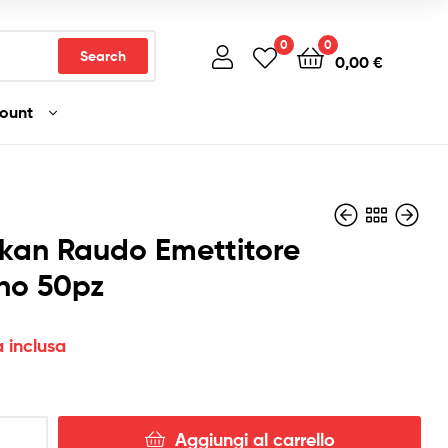
0
0
Search
0,00
€
count
kan Raudo Emettitore
no 50pz
1,00
4,00
€
€
Iva inclusa
Iva inclusa
a inclusa
Aggiungi al carrello