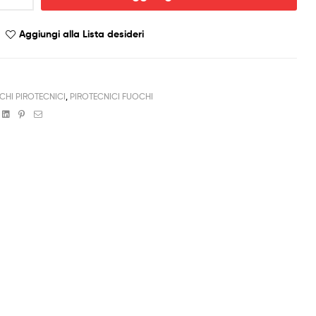
Aggiungi alla Lista desideri
CHI PIROTECNICI
,
PIROTECNICI FUOCHI
book
witter
Linkedin
Pinterest
Email