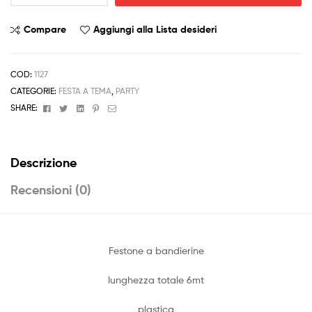
Juve
Juventus
Compare
Aggiungi alla Lista desideri
6mt
quantità
COD:
1127
CATEGORIE:
FESTA A TEMA
,
PARTY
Facebook
Twitter
Linkedin
Pinterest
Email
SHARE:
Descrizione
Recensioni (0)
Festone a bandierine
lunghezza totale 6mt
plastica