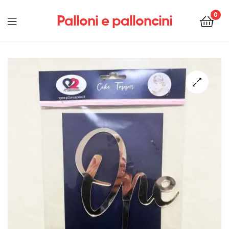
0
Palloni e palloncini
Menu