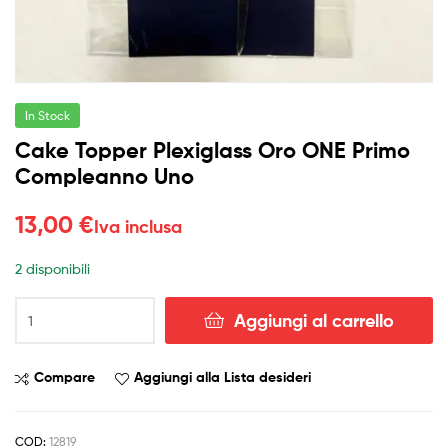
In Stock
Cake Topper Plexiglass Oro ONE Primo
Compleanno Uno
13,00
€
Iva inclusa
2 disponibili
Cake
Aggiungi al carrello
Topper
Plexiglass
Oro
Compare
Aggiungi alla Lista desideri
ONE
Primo
Compleanno
COD:
12819