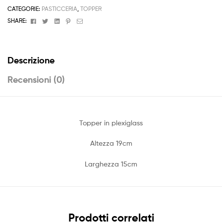
Uno
CATEGORIE:
PASTICCERIA
,
TOPPER
quantità
Facebook
Twitter
Linkedin
Pinterest
Email
SHARE:
Descrizione
Recensioni (0)
Topper in plexiglass
Altezza 19cm
Larghezza 15cm
Prodotti correlati