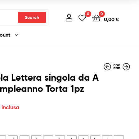
0
0
Search
0,00
€
count
a Lettera singola da A
mpleanno Torta 1pz
4,50
2,90
€
€
Iva inclusa
Iva inclusa
 inclusa