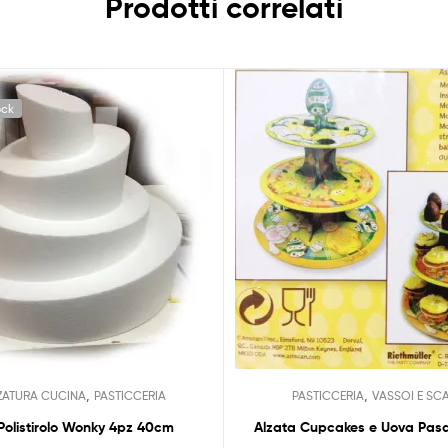
Prodotti correlati
ock
,
,
ZATURA CUCINA
PASTICCERIA
PASTICCERIA
VASSOI E SC
Polistirolo Wonky 4pz 40cm
Alzata Cupcakes e Uova Pasq