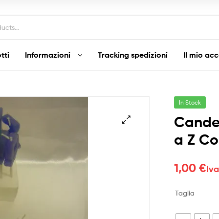
tti
Informazioni
Tracking spedizioni
Il mio ac
In Stock
Candel
a Z Co
1,00
€
Iva
Taglia