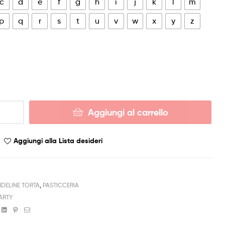
c
d
e
f
g
h
i
j
k
l
m
p
q
r
s
t
u
v
w
x
y
z
Aggiungi al carrello
Aggiungi alla Lista desideri
DELINE TORTA
,
PASTICCERIA
PARTY
book
witter
Linkedin
Pinterest
Email