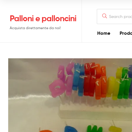
Search
Palloni e palloncini
for:
Acquista direttamente da noi!
Home
Prodo