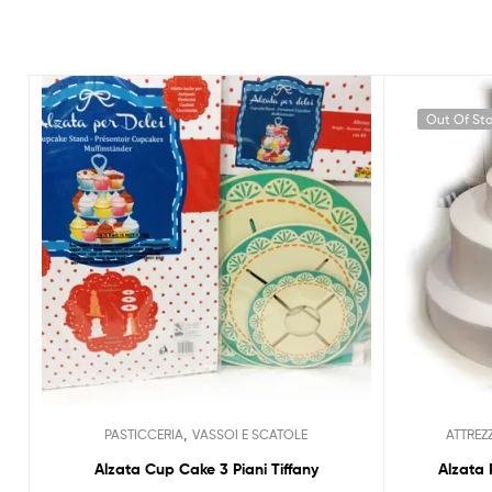
Out Of St
,
PASTICCERIA
VASSOI E SCATOLE
ATTREZ
Alzata Cup Cake 3 Piani Tiffany
Alzata 