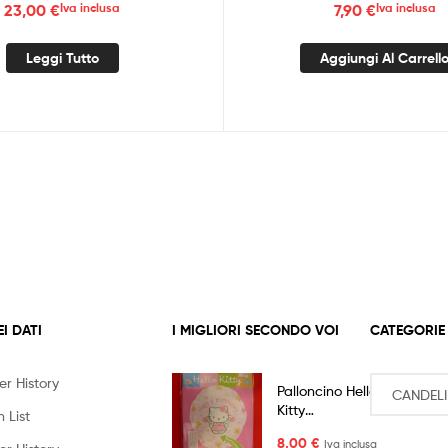
23,00
€
Iva inclusa
7,90
€
Iva inclusa
Leggi Tutto
Aggiungi Al Carrell
EI DATI
I MIGLIORI SECONDO VOI
CATEGORIE
er History
Palloncino Hello
Kitty
 List
Personalizzabile
8,00
€
Iva inclusa