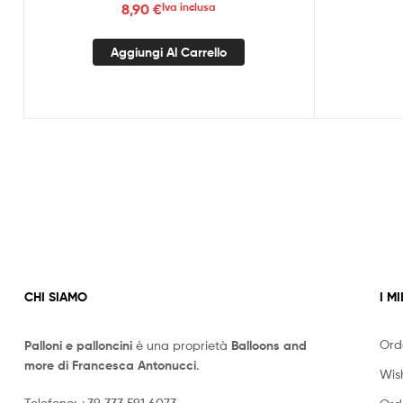
8,90
€
Iva inclusa
Aggiungi Al Carrello
CHI SIAMO
I MI
Ord
Palloni e palloncini
è una proprietà
Balloons and
more di Francesca Antonucci
.
Wish
Telefono:
+39 333 591 6073