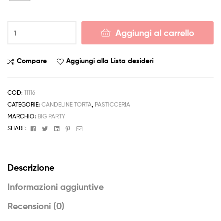
Candela
Aggiungi al carrello
Numero
Oro
Gold
Compare
Aggiungi alla Lista desideri
Assortiti
Big
Party
COD:
11116
quantità
CATEGORIE:
CANDELINE TORTA
,
PASTICCERIA
MARCHIO:
BIG PARTY
Facebook
Twitter
Linkedin
Pinterest
Email
SHARE:
Descrizione
Informazioni aggiuntive
Recensioni (0)