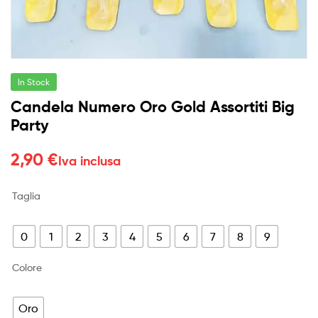
In Stock
Candela Numero Oro Gold Assortiti Big
Party
2,90
€
Iva inclusa
Taglia
0
1
2
3
4
5
6
7
8
9
Colore
Oro