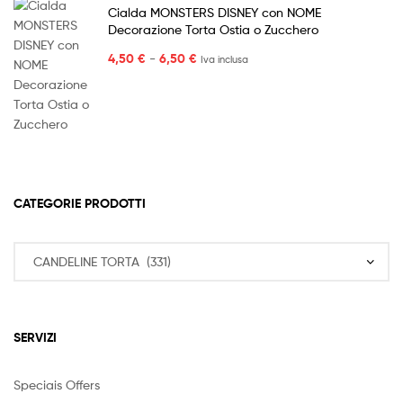
Cialda MONSTERS DISNEY con NOME
Decorazione Torta Ostia o Zucchero
Fascia
4,50
€
-
6,50
€
Iva inclusa
di
prezzo:
da
4,50 €
a
6,50 €
CATEGORIE PRODOTTI
SERVIZI
Speciais Offers