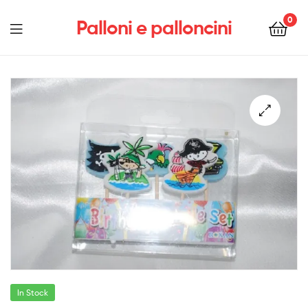
0
Palloni e palloncini
Menu
In Stock