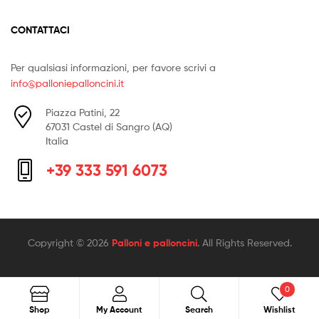
CONTATTACI
Per qualsiasi informazioni, per favore scrivi a
info@palloniepalloncini.it
Piazza Patini, 22
67031 Castel di Sangro (AQ)
Italia
+39 333 591 6073
Copyright © 2026
Palloni e palloncini
. All Rights Reserved.
0
Search
Search
Shop
My Account
Search
Wishlist
for: