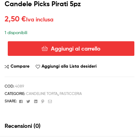
Candele Picks Pirati 5pz
2,50
€
Iva inclusa
1 disponibili
Aggiungi al carrello
Candele
Picks
Pirati
Compare
Aggiungi alla Lista desideri
5pz
quantità
COD:
4089
CATEGORIE:
CANDELINE TORTA
,
PASTICCERIA
Facebook
Twitter
Linkedin
Pinterest
Email
SHARE:
Recensioni (0)