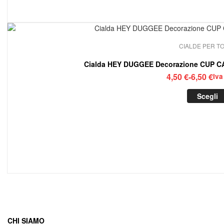
CIALDE PER T
Cialda HEY DUGGEE Decorazione CUP CAK
Fasc
4,50
€
-
6,50
€
Iva
di
Scegli
prez
da
4,50
a
6,50
CHI SIAMO