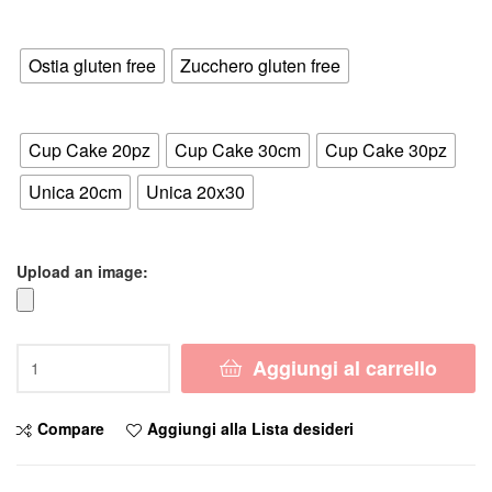
di
Supporto
prezzo:
Ostia gluten free
Zucchero gluten free
da
Formato
4,50 €
Cup Cake 20pz
Cup Cake 30cm
Cup Cake 30pz
a
Unica 20cm
Unica 20x30
6,50 €
Upload an image:
Cialda
Aggiungi al carrello
AMONG
US
con
Compare
Aggiungi alla Lista desideri
NOME
Decorazione
Torta