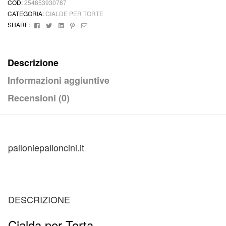
COD:
254853930787
Ostia
CATEGORIA:
CIALDE PER TORTE
o
Facebook
Twitter
Linkedin
Pinterest
Email
SHARE:
Zucchero
004
quantità
Descrizione
Informazioni aggiuntive
Recensioni (0)
palloniepalloncini.it
DESCRIZIONE
Cialda per Torta