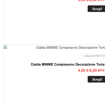
di
Scegli
prez
da
4,50
a
6,50
CIALDE PER T
Cialda MINNIE Compleanno Decorazione Tort
Fasc
4,50
€
-
6,50
€
Iva
di
Scegli
prez
da
4,50
a
6,50