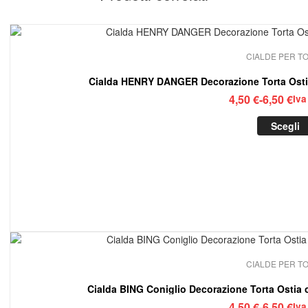
CIALDE PER T
Cialda HENRY DANGER Decorazione Torta Osti
Fasc
4,50
€
-
6,50
€
Iva
di
Scegli
prez
da
4,50
a
6,50
CIALDE PER T
Cialda BING Coniglio Decorazione Torta Ostia
Fasc
4,50
€
-
6,50
€
Iva