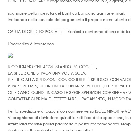
BONIFICO BANCARIO: Pagamento con accredito in 2/3 giorni, è co
scansione della ricevuta del Bonifico Bancario tramite e-mail,
indicando nella causale del pagamento il proprio nome utente eb
CARTA Di CREDITO POSTALE: E’ richiesta conferma di ora e data
L’accredito è istantaneo.
RICORDIAMO CHE ACQUISTANDO PIù OGGETTI,
LA SPEDIZIONE SI PAGA UNA VOLTA SOLA,
RIFERITO ALLA SPEDIZIONE CON CORRIERE ESPRESSO, CON VALOR
A PARTIRE DA 6,50EUR FINO AD UN MASSIMO DI 15,00 PER PACCH
CHIEDIAMO, QUINDI, IN CASO LE SPESE SPEDIZIONI CORRIERE V
CONTATTARCI PRIMA DI EFFETTUARE IL PAGAMENTO, IN MODO 
Per la spedizione di pacchi con corriere verso ISOLE MINORI e V
Vi preghiamo di richiedere quindi la rettifica della spedizione, i
effettuata tramite posta prioritaria o posta raccomandata sempl
rientrare nelle opzioni citate, anche annullati.