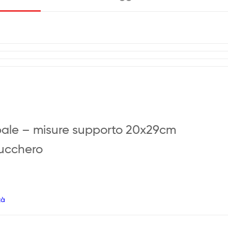
pale – misure supporto 20x29cm
Zucchero
tà