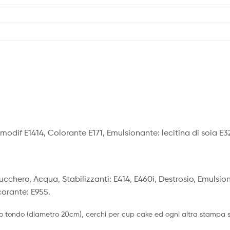
odif E1414, Colorante E171, Emulsionante: lecitina di soia E3
Zucchero, Acqua, Stabilizzanti: E414, E460i, Destrosio, Emulsion
corante: E955.
o tondo (diametro 20cm), cerchi per cup cake ed ogni altra stampa su 