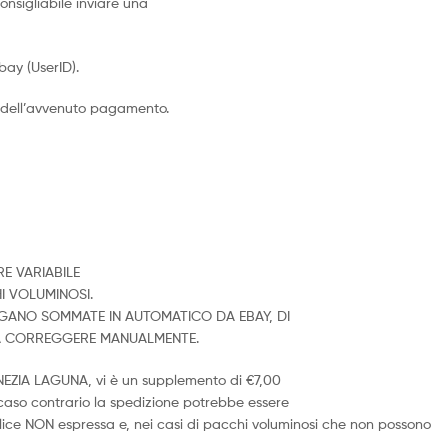
nsigliabile inviare una
ay (UserID).
 dell’avvenuto pagamento.
E VARIABILE
I VOLUMINOSI.
ENGANO SOMMATE IN AUTOMATICO DA EBAY, DI
DA CORREGGERE MANUALMENTE.
ENEZIA LAGUNA, vi è un supplemento di €7,00
n caso contrario la spedizione potrebbe essere
ice NON espressa e, nei casi di pacchi voluminosi che non possono