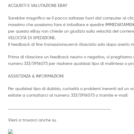
ACQUISTI E VALUTAZIONE EBAY
Sarebbe magnifico se il pacco saltasse fuori dal computer al clic
massimo che possiamo fare è imballare e spedire IMMEDIATAMEN
per questo eBay non chiede un giudizio sulla velocità del corriere
VELOCITÀ DI SPEDIZIONE.
Il feedback di fine transazione,verrà rilasciato solo dopo averlo r
Prima di rilasciare un feedback neutro o negativo, vi preghiamo 
numero 333/5916073 per risolvere qualsiasi tipo di malinteso o p
ASSISTENZA & INFORMAZIONI
Per qualsiasi tipo di dubbio, curiosità o problemi inerenti ad un 
esitate a contattarci al numero: 333/5916073 o tramite e-mail:
_________________________________________________
Vieni a trovarci anche su