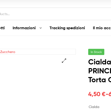
tti
Informazioni
Tracking spedizioni
Il mio ac
In Stock
Cialda
PRINC
Torta 
Fascia
4,50
€
-
di
Cialda