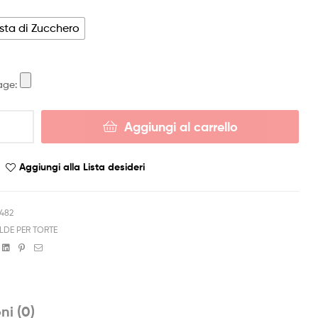
sta di Zucchero
age:
Aggiungi al carrello
Aggiungi alla Lista desideri
6482
LDE PER TORTE
book
witter
Linkedin
Pinterest
Email
ni (0)