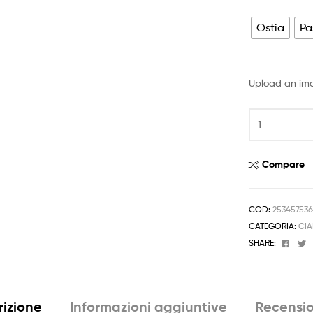
prezzo:
da
Ostia
Pa
4,50 €
a
Upload an im
6,50 €
Cialda
ARIEL
SIRENETTA
PRINCIPESSA
Compare
Decorazione
Torta
Ostia
COD:
25345753
Zucchero
CATEGORIA:
CIA
quantità
Face
T
SHARE:
rizione
Informazioni aggiuntive
Recensio