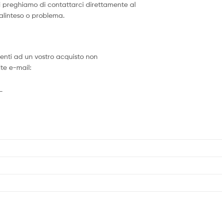
vi preghiamo di contattarci direttamente al
malinteso o problema.
erenti ad un vostro acquisto non
te e-mail:
_