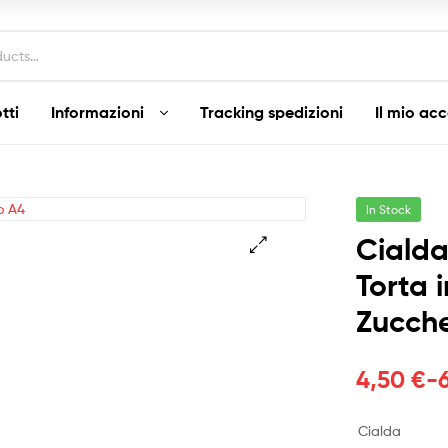
tti
Informazioni
Tracking spedizioni
Il mio ac
In Stock
Ciald
Torta 
Zucch
Fascia
4,50
€
-
di
Cialda