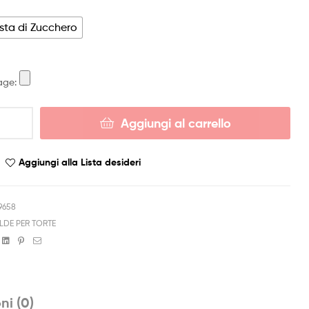
sta di Zucchero
age:
Aggiungi al carrello
Aggiungi alla Lista desideri
9658
LDE PER TORTE
book
witter
Linkedin
Pinterest
Email
ni (0)