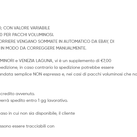
O, CON VALORE VARIABILE
00 PER PACCHI VOLUMINOSI.
 CORRIERE VENGANO SOMMATE IN AUTOMATICO DA EBAY, DI
O, IN MODO DA CORREGGERE MANUALMENTE.
LE MINORI e VENEZIA LAGUNA, vi è un supplemento di €7,00
spedizione, in caso contrario la spedizione potrebbe essere
mandata semplice NON espressa e, nei casi di pacchi voluminosi che n
ccredito avvenuto.
verrà spedito entro 1 gg lavorativo.
aso in cui non sia disponibile, il cliente
sono essere tracciabili con