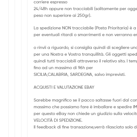
corriere espresso
24/48h oppure non tracciabili (solitamente per ogge
peso non superiore ai 250gr).
La spedizione NON tracciabile (Posta Prioritaria) è a 
per eventuali ritardi o smarrimenti e non verranno e
o rinvii a riguardo, si consiglia quindi di scegliere
per una Nostra e Vostra tranquillità. Gli oggetti spe
quindi tutti tracciabili attraverso il relativo sito. I
fino ad un massimo di 96h per
SICILIA,CALABRIA, SARDEGNA, salvo imprevisti.
ACQUISTI E VALUTAZIONE EBAY
Sarebbe magnifico se il pacco saltasse fuori dal com
massimo che possiamo fare è imballare e spedire 
per questo eBay non chiede un giudizio sulla velocità
VELOCITÀ DI SPEDIZIONE.
Il feedback di fine transazione,verrà rilasciato solo 