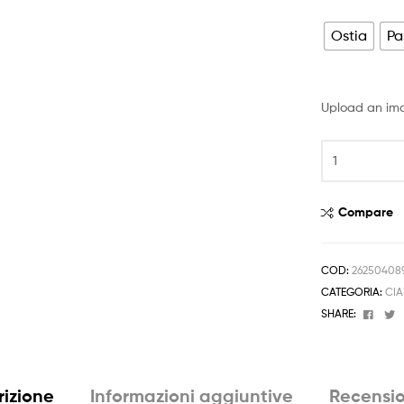
prezzo:
da
Ostia
Pa
4,50 €
a
Upload an im
6,50 €
Cialda
DALTON
Decorazione
Torta
Compare
in
Ostia
o
COD:
26250408
Pasta
CATEGORIA:
CIA
di
Face
T
SHARE:
Zucchero
A4
quantità
rizione
Informazioni aggiuntive
Recensio