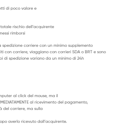
tti di poco valore e
totale rischio dell’acquirente
messi rimborsi
 una spedizione corriere con un minimo supplemento
diti con corriere, viaggiano con corrieri SDA o BRT e sono
 tempi di spedizione variano da un minimo di 24h
puter al click del mouse, ma il
IMMEDIATAMENTE al ricevimento del pagamento,
 del corriere, ma sulla
dopo averlo ricevuto dall’acquirente.