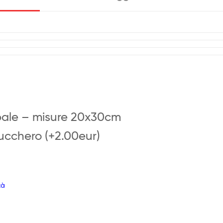
pale – misure 20x30cm
Zucchero (+2.00eur)
tà