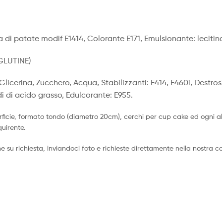
 di patate modif E1414, Colorante E171, Emulsionante: lecitina
GLUTINE)
 Glicerina, Zucchero, Acqua, Stabilizzanti: E414, E460i, Destros
idi di acido grasso, Edulcorante: E955.
ficie, formato tondo (diametro 20cm), cerchi per cup cake ed ogni al
quirente.
su richiesta, inviandoci foto e richieste direttamente nella nostra ca