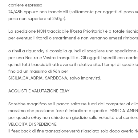
corriere espresso
24/48h oppure non tracciabili (solitamente per oggetti di poco v
peso non superiore ai 250gr).
La spedizione NON tracciabile (Posta Prioritaria) è a totale rischi
per eventuali ritardi o smarrimenti e non verranno emessi rimbors
o rinvii a riguardo, si consiglia quindi di scegliere una spedizio
per una Nostra e Vostra tranquillità. Gli oggetti spediti con corr
quindi tutti tracciabili attraverso il relativo sito. I tempi di sped
fino ad un massimo di 96h per
SICILIA,CALABRIA, SARDEGNA, salvo imprevisti.
ACQUISTI E VALUTAZIONE EBAY
Sarebbe magnifico se il pacco saltasse fuori dal computer al clic
massimo che possiamo fare è imballare e spedire IMMEDIATAMEN
per questo eBay non chiede un giudizio sulla velocità del corriere
VELOCITÀ DI SPEDIZIONE.
Il feedback di fine transazione,verrà rilasciato solo dopo averlo r