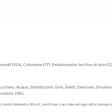
odif E1414, Colorante E171, Emulsionante: lecitina di soia E3
Zucchero, Acqua, Stabilizzanti: E414, E460i, Destrosio, Emulsion
corante: E955.
o tondo (diametro 20cm), cerchi per cup cake ed ogni altra stampa su 