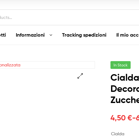
tti
Informazioni
Tracking spedizioni
Il mio ac
In Stock
Cialda
Decora
Zucche
Fascia
4,50
€
-
di
Cialda