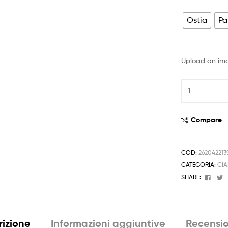
prezzo:
da
Ostia
Pa
4,50 €
a
Upload an im
6,50 €
Cialda
DANIEL
TIGER
Decorazione
Compare
Torta
Ostia
o
COD:
262042213
Zucchero
CATEGORIA:
CIA
Personalizzat
Face
T
SHARE:
quantità
rizione
Informazioni aggiuntive
Recensio