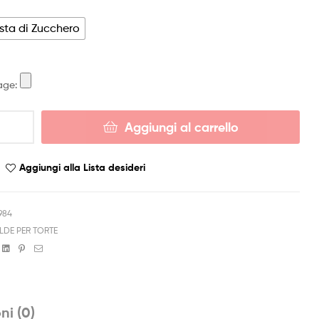
sta di Zucchero
age:
Aggiungi al carrello
Aggiungi alla Lista desideri
984
LDE PER TORTE
a
book
witter
Linkedin
Pinterest
Email
ni (0)