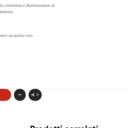
di contattarci direttamente al
roblema.
vostro acquisto non
0