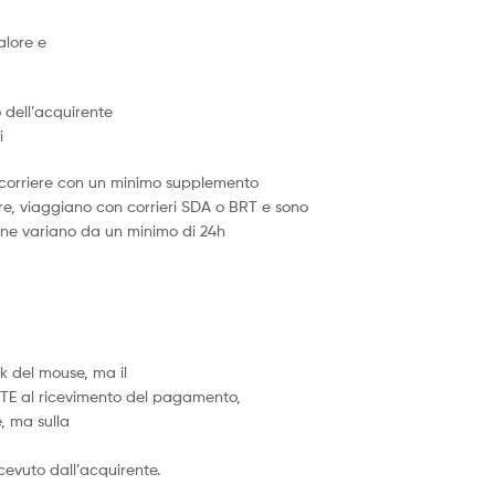
alore e
o dell’acquirente
i
ne corriere con un minimo supplemento
iere, viaggiano con corrieri SDA o BRT e sono
izione variano da un minimo di 24h
k del mouse, ma il
TE al ricevimento del pagamento,
, ma sulla
icevuto dall’acquirente.