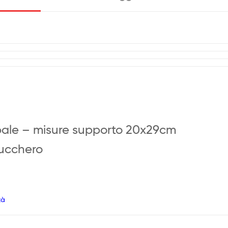
pale – misure supporto 20x29cm
Zucchero
tà