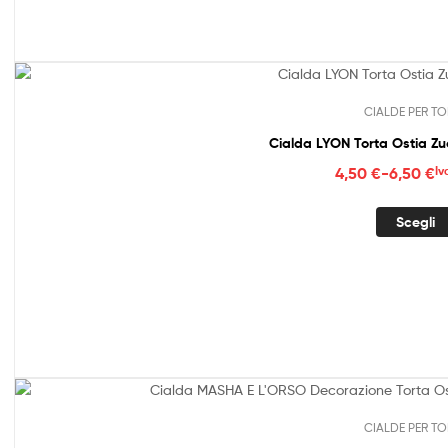
6,50
CIALDE PER TO
Cialda LYON Torta Ostia Z
Fasc
4,50
€
-
6,50
€
Iv
di
prez
Scegli
da
4,50
a
6,50
CIALDE PER TO