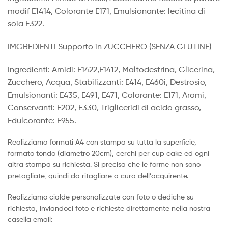
modif E1414, Colorante E171, Emulsionante: lecitina di
soia E322.
IMGREDIENTI Supporto in ZUCCHERO (SENZA GLUTINE)
Ingredienti: Amidi: E1422,E1412, Maltodestrina, Glicerina,
Zucchero, Acqua, Stabilizzanti: E414, E460i, Destrosio,
Emulsionanti: E435, E491, E471, Colorante: E171, Aromi,
Conservanti: E202, E330, Trigliceridi di acido grasso,
Edulcorante: E955.
Realizziamo formati A4 con stampa su tutta la superficie,
formato tondo (diametro 20cm), cerchi per cup cake ed ogni
altra stampa su richiesta. Si precisa che le forme non sono
pretagliate, quindi da ritagliare a cura dell’acquirente.
Realizziamo cialde personalizzate con foto o dediche su
richiesta, inviandoci foto e richieste direttamente nella nostra
casella email: