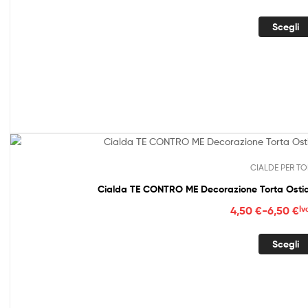
di
prez
Scegli
da
4,50
a
6,50
CIALDE PER TO
Cialda TE CONTRO ME Decorazione Torta Ostia
Fasc
4,50
€
-
6,50
€
Iv
di
prez
Scegli
da
4,50
a