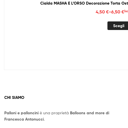
Fasc
4,50
€
-
6,50
€
Iv
di
prez
Scegli
da
4,50
a
6,50
CHI SIAMO
Palloni e palloncini
è una proprietà
Balloons and more di
Francesca Antonucci
.