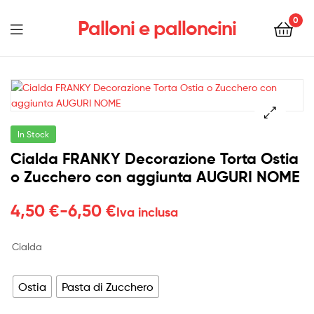
0
Palloni e palloncini
Menu
In Stock
Cialda FRANKY Decorazione Torta Ostia
o Zucchero con aggiunta AUGURI NOME
Fascia
4,50
€
-
6,50
€
Iva inclusa
di
Cialda
prezzo:
da
Ostia
Pasta di Zucchero