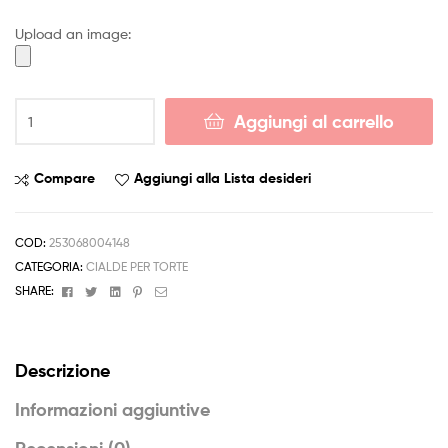
4,50 €
Upload an image:
a
6,50 €
Cialda
Aggiungi al carrello
FRANKY
Decorazione
Torta
Compare
Aggiungi alla Lista desideri
Ostia
o
Zucchero
COD:
253068004148
con
CATEGORIA:
CIALDE PER TORTE
aggiunta
Facebook
Twitter
Linkedin
Pinterest
Email
SHARE:
AUGURI
NOME
quantità
Descrizione
Informazioni aggiuntive