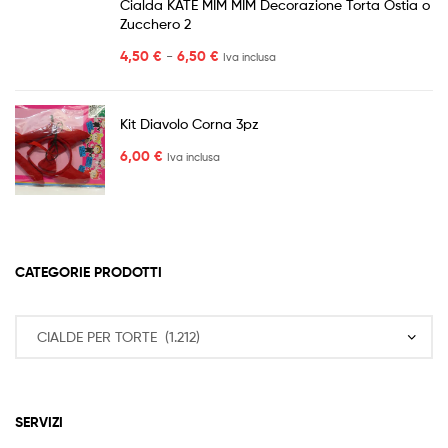
Cialda KATE MIM MIM Decorazione Torta Ostia o
Zucchero 2
Fascia
4,50
€
-
6,50
€
Iva inclusa
di
prezzo:
da
Kit Diavolo Corna 3pz
4,50 €
6,00
€
Iva inclusa
a
6,50 €
CATEGORIE PRODOTTI
SERVIZI