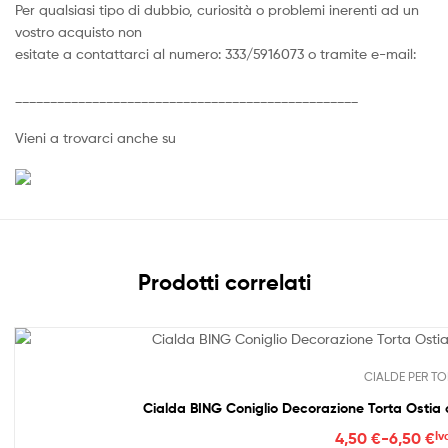
Per qualsiasi tipo di dubbio, curiosità o problemi inerenti ad un
vostro acquisto non
esitate a contattarci al numero: 333/5916073 o tramite e-mail:
_________________________________________________
Vieni a trovarci anche su
Prodotti correlati
CIALDE PER TO
Cialda BING Coniglio Decorazione Torta Ostia
Fasc
4,50
€
-
6,50
€
Iv