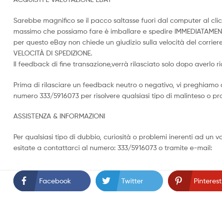
Sarebbe magnifico se il pacco saltasse fuori dal computer al clic
massimo che possiamo fare è imballare e spedire IMMEDIATAMEN
per questo eBay non chiede un giudizio sulla velocità del corriere
VELOCITÀ DI SPEDIZIONE.
Il feedback di fine transazione,verrà rilasciato solo dopo averlo r
Prima di rilasciare un feedback neutro o negativo, vi preghiamo 
numero 333/5916073 per risolvere qualsiasi tipo di malinteso o p
ASSISTENZA & INFORMAZIONI
Per qualsiasi tipo di dubbio, curiosità o problemi inerenti ad un 
esitate a contattarci al numero: 333/5916073 o tramite e-mail:
Facebook
Twitter
Pinterest