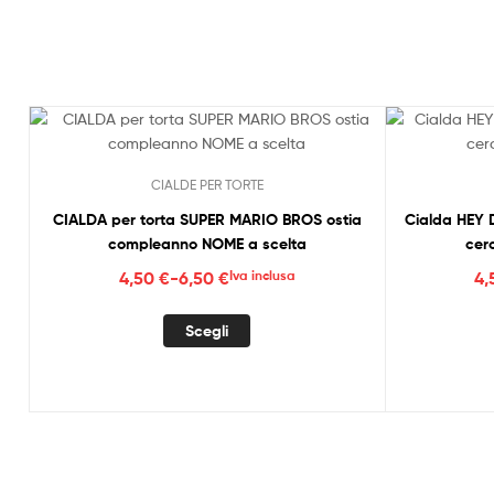
CIALDE PER TORTE
CIALDA per torta SUPER MARIO BROS ostia
Cialda HEY
compleanno NOME a scelta
cer
Fascia
4,50
€
-
6,50
€
Iva inclusa
4
di
Questo
prezzo:
Scegli
prodotto
da
ha
4,50 €
più
a
varianti.
6,50 €
Le
opzioni