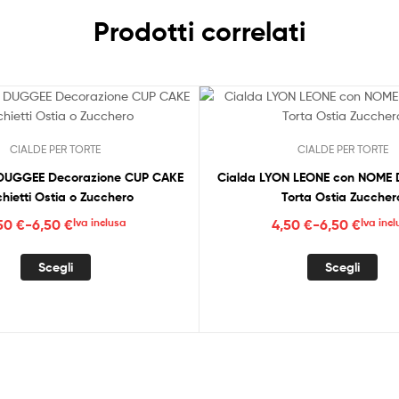
Prodotti correlati
CIALDE PER TORTE
CIALDE PER TORTE
 DUGGEE Decorazione CUP CAKE
Cialda LYON LEONE con NOME 
chietti Ostia o Zucchero
Torta Ostia Zuccher
Fascia
Fascia
,50
€
-
6,50
€
Iva inclusa
4,50
€
-
6,50
€
Iva inc
di
di
Questo
Que
prezzo:
prezzo:
Scegli
Scegli
prodotto
pro
da
da
ha
ha
4,50 €
4,50 €
più
più
a
a
varianti.
vari
6,50 €
6,50 €
Le
Le
opzioni
opz