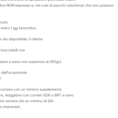
ice NON espressa e, nei casi di pacchi voluminosi che non possono
nuto.
entro 1 gg lavorativo.
 sia disponibile, il cliente
tracciabili con
alore e peso non superiore ai 250gr).
o dell’acquirente
i
ne corriere con un minimo supplemento
iere, viaggiano con corrieri SDA o BRT e sono
izione variano da un minimo di 24h
 imprevisti.