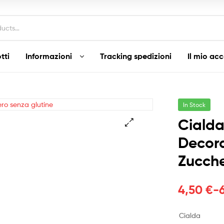
tti
Informazioni
Tracking spedizioni
Il mio ac
In Stock
Ciald
Decora
Zucche
Fascia
4,50
€
-
di
Cialda