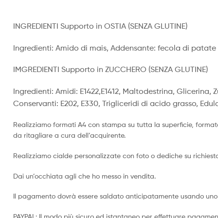
INGREDIENTI Supporto in OSTIA (SENZA GLUTINE)
Ingredienti: Amido di mais, Addensante: fecola di patate m
IMGREDIENTI Supporto in ZUCCHERO (SENZA GLUTINE)
Ingredienti: Amidi: E1422,E1412, Maltodestrina, Glicerina, 
Conservanti: E202, E330, Trigliceridi di acido grasso, Edul
Realizziamo formati A4 con stampa su tutta la superficie, format
da ritagliare a cura dell’acquirente.
Realizziamo cialde personalizzate con foto o dediche su richiesta,
Dai un’occhiata agli che ho messo in vendita.
Il pagamento dovrà essere saldato anticipatamente usando uno 
PAYPAL: Il modo più sicuro ed istantaneo per effettuare pagamen