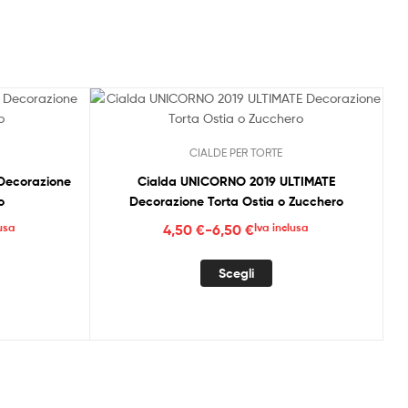
CIALDE PER TORTE
Decorazione
Cialda UNICORNO 2019 ULTIMATE
o
Decorazione Torta Ostia o Zucchero
Fascia
lusa
4,50
€
-
6,50
€
Iva inclusa
di
sto
Questo
prezzo:
Scegli
dotto
prodotto
da
ha
4,50 €
più
a
anti.
varianti.
6,50 €
Le
ioni
opzioni