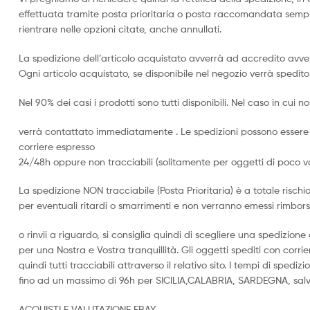
effettuata tramite posta prioritaria o posta raccomandata sempl
rientrare nelle opzioni citate, anche annullati.
La spedizione dell’articolo acquistato avverrà ad accredito avve
Ogni articolo acquistato, se disponibile nel negozio verrà spedito 
Nel 90% dei casi i prodotti sono tutti disponibili. Nel caso in cui non
verrà contattato immediatamente . Le spedizioni possono essere 
corriere espresso
24/48h oppure non tracciabili (solitamente per oggetti di poco v
La spedizione NON tracciabile (Posta Prioritaria) è a totale rischi
per eventuali ritardi o smarrimenti e non verranno emessi rimbors
o rinvii a riguardo, si consiglia quindi di scegliere una spedizio
per una Nostra e Vostra tranquillità. Gli oggetti spediti con corr
quindi tutti tracciabili attraverso il relativo sito. I tempi di sped
fino ad un massimo di 96h per SICILIA,CALABRIA, SARDEGNA, salvo
ACQUISTI E VALUTAZIONE EBAY