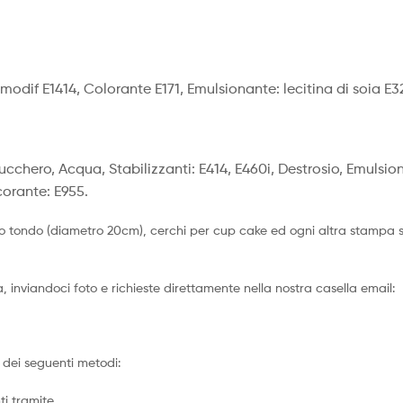
odif E1414, Colorante E171, Emulsionante: lecitina di soia E3
Zucchero, Acqua, Stabilizzanti: E414, E460i, Destrosio, Emulsion
corante: E955.
o tondo (diametro 20cm), cerchi per cup cake ed ogni altra stampa su 
 inviandoci foto e richieste direttamente nella nostra casella email:
dei seguenti metodi:
ti tramite