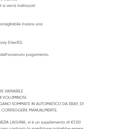
 si verrà indirizzati
nsigliabile inviare una
ay (UserID).
 dell’avvenuto pagamento.
E VARIABILE
I VOLUMINOSI.
ENGANO SOMMATE IN AUTOMATICO DA EBAY, DI
DA CORREGGERE MANUALMENTE.
ENEZIA LAGUNA, vi è un supplemento di €7,00
n caso contrario la spedizione potrebbe essere