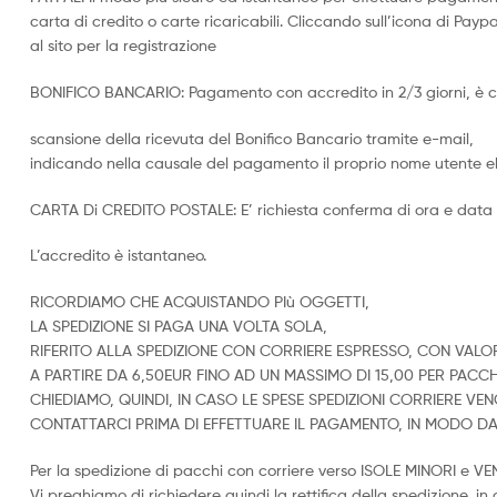
carta di credito o carte ricaricabili. Cliccando sull’icona di Paypal
al sito per la registrazione
BONIFICO BANCARIO: Pagamento con accredito in 2/3 giorni, è co
scansione della ricevuta del Bonifico Bancario tramite e-mail,
indicando nella causale del pagamento il proprio nome utente eb
CARTA Di CREDITO POSTALE: E’ richiesta conferma di ora e data
L’accredito è istantaneo.
RICORDIAMO CHE ACQUISTANDO PIù OGGETTI,
LA SPEDIZIONE SI PAGA UNA VOLTA SOLA,
RIFERITO ALLA SPEDIZIONE CON CORRIERE ESPRESSO, CON VALOR
A PARTIRE DA 6,50EUR FINO AD UN MASSIMO DI 15,00 PER PACCH
CHIEDIAMO, QUINDI, IN CASO LE SPESE SPEDIZIONI CORRIERE V
CONTATTARCI PRIMA DI EFFETTUARE IL PAGAMENTO, IN MODO 
Per la spedizione di pacchi con corriere verso ISOLE MINORI e V
Vi preghiamo di richiedere quindi la rettifica della spedizione, i