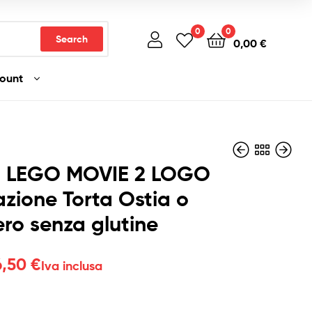
0
0
Search
0,00
€
count
a LEGO MOVIE 2 LOGO
zione Torta Ostia o
Fascia
ro senza glutine
6,50
4,50
€
€
-
6,50
€
Iva inclusa
Iva
di
inclusa
prezzo:
6,50
€
da
Iva inclusa
4,50 €
a
6,50 €