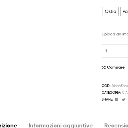
prezzo:
da
Ostia
Pa
4,50 €
a
Upload an im
6,50 €
Cialda
LEGO
MOVIE
2
Compare
LOGO
Decorazione
Torta
COD:
26444544
Ostia
CATEGORIA:
CIA
o
Face
T
SHARE:
Zucchero
senza
glutine
quantità
rizione
Informazioni aggiuntive
Recensio