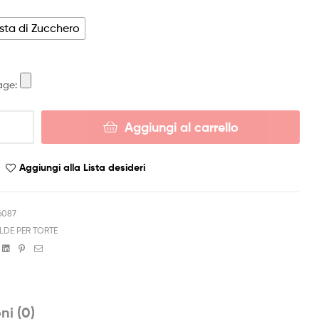
sta di Zucchero
age:
Aggiungi al carrello
Aggiungi alla Lista desideri
6087
LDE PER TORTE
book
witter
Linkedin
Pinterest
Email
ni (0)